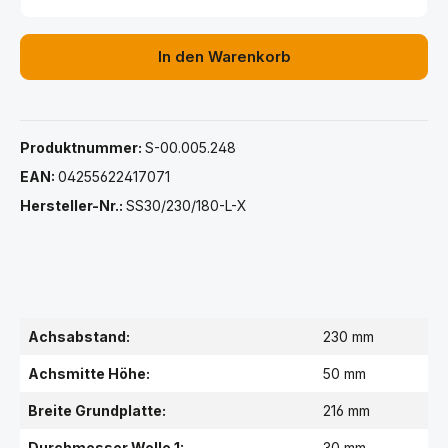
In den Warenkorb
Produktnummer:
S-00.005.248
EAN:
04255622417071
Hersteller-Nr.:
SS30/230/180-L-X
Achsabstand:
230 mm
Achsmitte Höhe:
50 mm
Breite Grundplatte:
216 mm
Durchmesser Welle 1:
30 mm