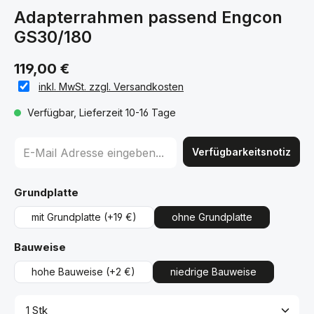
Adapterrahmen passend Engcon
GS30/180
119,00 €
inkl. MwSt. zzgl. Versandkosten
Verfügbar, Lieferzeit 10-16 Tage
Verfügbarkeitsnotiz
auswählen
Grundplatte
mit Grundplatte
(+19 €)
ohne Grundplatte
auswählen
Bauweise
hohe Bauweise
(+2 €)
niedrige Bauweise
Produkt Anzahl: Gib den gewünschten Wert ein ode