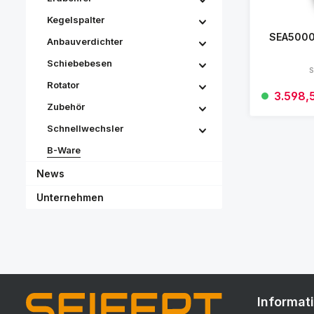
Kegelspalter
SEA5000 
Anbauverdichter
Schiebebesen
S
Rotator
Verkaufsp
3.598,
Zubehör
Schnellwechsler
B-Ware
News
Unternehmen
Informat