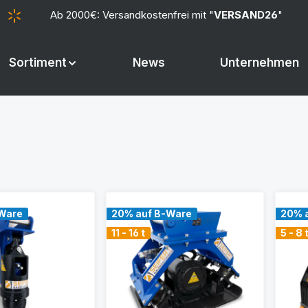
Ab 2000€: Versandkostenfrei mit "
VERSAND26
"
Sortiment
News
Unternehmen
Ware
20% auf B-Ware
20% 
11 - 16 t
5 - 8 