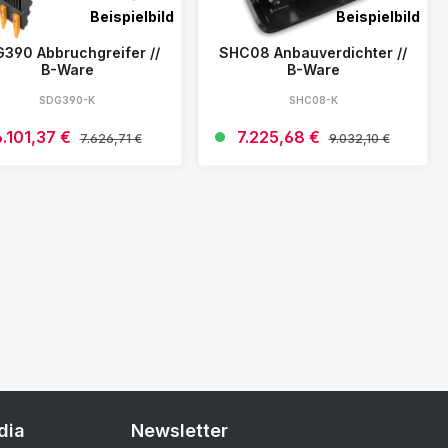
Beispielbild
Beispielbild
390 Abbruchgreifer //
SHC08 Anbauverdichter //
B-Ware
B-Ware
SDG390-K
SHC08-K
erkaufspreis:
6.101,37 €
Verkaufspreis:
7.225,68 €
Regulärer Preis:
Regulärer Preis:
7.626,71 €
9.032,10 €
Details
Details
dia
Newsletter