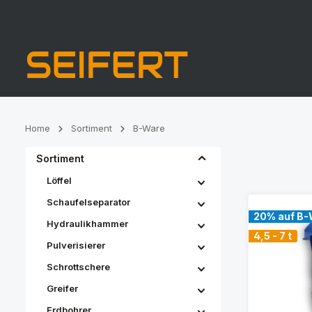
Zur Hauptnavigation springen
Home
Sortiment
B-Ware
Sortiment
Löffel
Schaufelseparator
20% auf B-
Hydraulikhammer
4,5 - 7 t
Pulverisierer
Schrottschere
Greifer
Erdbohrer