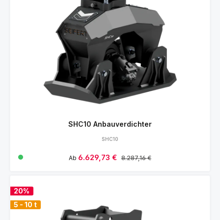
SHC10 Anbauverdichter
SHC10
Verkaufspreis:
6.629,73 €
Regulärer Preis:
Ab
8.287,16 €
20%
5 - 10 t