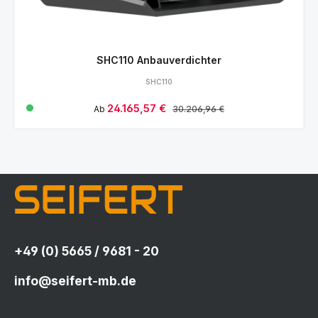
SHC110 Anbauverdichter
SHC110
Verkaufspreis:
24.165,57 €
Regulärer Preis:
Ab
30.206,96 €
+49 (0) 5665 / 9681 - 20
info@seifert-mb.de