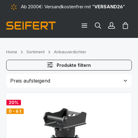
Ab 2000€: Versandkostenfrei mit "
VERSAND26
"
alt springen
Ware
Home
Sortiment
Anbauverdichter
Produkte filtern
20%
0 - 6 t