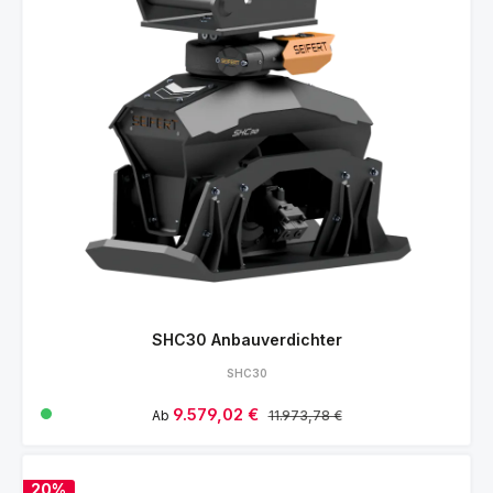
SHC30 Anbauverdichter
SHC30
Verkaufspreis:
9.579,02 €
Regulärer Preis:
Ab
11.973,78 €
20%