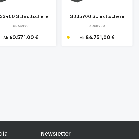
S3400 Schrottschere
SDS5900 Schrottschere
SDS3400
SDS5900
Regulärer Preis:
60.571,00 €
Regulärer Preis:
86.751,00 €
Ab
Ab
Details
Details
dia
Newsletter