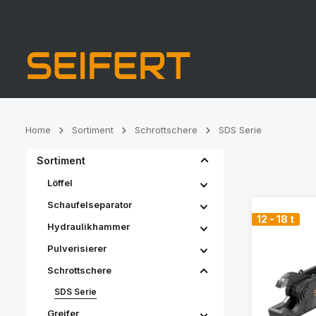
Zur Hauptnavigation springen
Home
Sortiment
Schrottschere
SDS Serie
Sortiment
Löffel
Schaufelseparator
12 - 18 t
Hydraulikhammer
Pulverisierer
Schrottschere
SDS Serie
Greifer