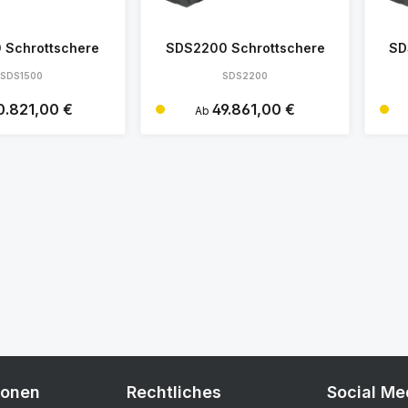
 Schrottschere
SDS2200 Schrottschere
SD
SDS1500
SDS2200
rer Preis:
0.821,00 €
Regulärer Preis:
49.861,00 €
Ab
Details
Details
ionen
Rechtliches
Social Me