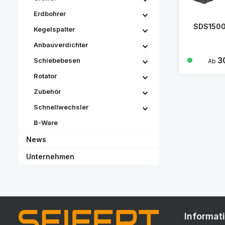
Erdbohrer
SDS1500
Kegelspalter
Anbauverdichter
Regulä
3
Schiebebesen
Ab
Rotator
Zubehör
Schnellwechsler
B-Ware
News
Unternehmen
Informat