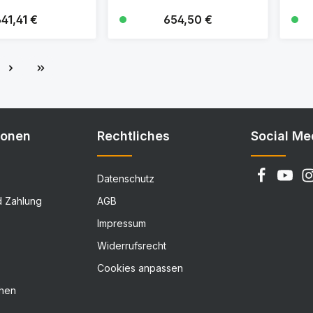
egulärer Preis:
41,41 €
Regulärer Preis:
654,50 €
Details
Details
e
ionen
Rechtliches
Social Me
Datenschutz
d Zahlung
AGB
Impressum
Widerrufsrecht
Cookies anpassen
chen