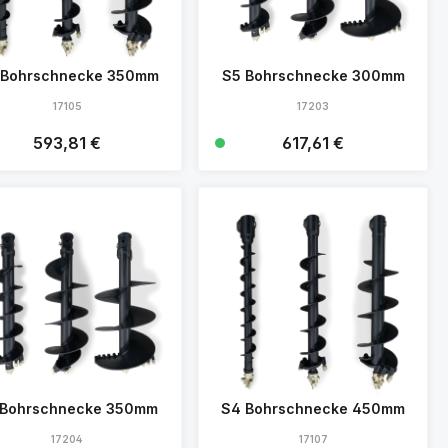
 Bohrschnecke 350mm
S5 Bohrschnecke 300mm
17105
17203
Regulärer Preis:
593,81 €
Regulärer Preis:
617,61 €
Details
Details
 Bohrschnecke 350mm
S4 Bohrschnecke 450mm
17204
17107