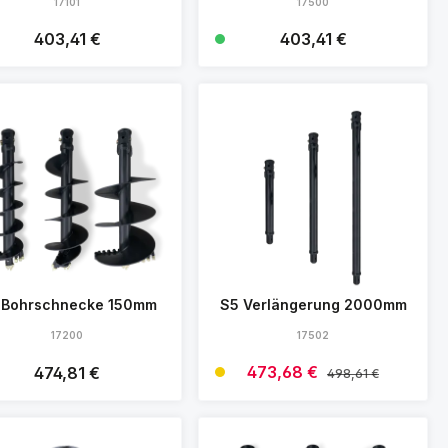
17101
17500
Regulärer Preis:
403,41 €
Regulärer Preis:
403,41 €
Details
Details
 Bohrschnecke 150mm
S5 Verlängerung 2000mm
17200
17502
Verkaufspreis:
473,68 €
Regulärer Preis:
474,81 €
Regulärer Preis:
498,61 €
Details
Details