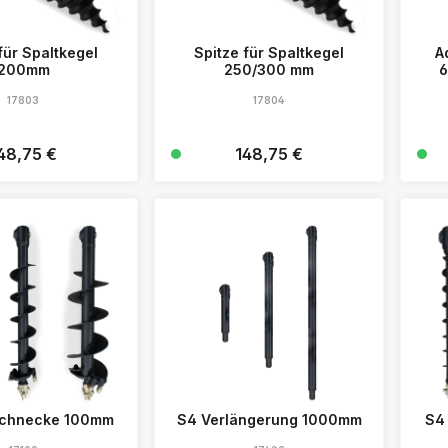
für Spaltkegel
Spitze für Spaltkegel
A
200mm
250/300 mm
6
17803
17804
gulärer Preis:
48,75 €
Regulärer Preis:
148,75 €
Details
Details
schnecke 100mm
S4 Verlängerung 1000mm
S4