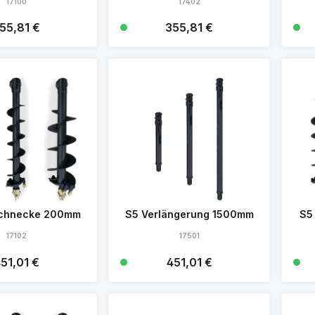
17100
17402
gulärer Preis:
55,81 €
Regulärer Preis:
355,81 €
Details
Details
schnecke 200mm
S5 Verlängerung 1500mm
S5
17102
17501
egulärer Preis:
51,01 €
Regulärer Preis:
451,01 €
Details
Details