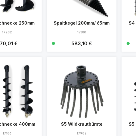
schnecke 250mm
Spaltkegel 200mm/ 65mm
S4
17202
17801
gulärer Preis:
70,01 €
Regulärer Preis:
583,10 €
Details
Details
schnecke 400mm
S5 Wildkrautbürste
S5
17106
17902