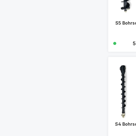
S5 Bohr
Re
5
S4 Bohr