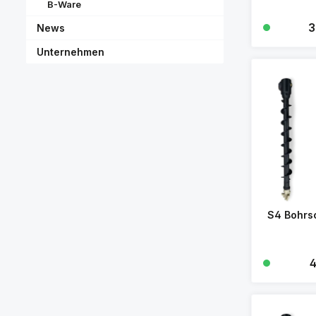
B-Ware
Re
3
News
Unternehmen
S4 Bohr
R
4