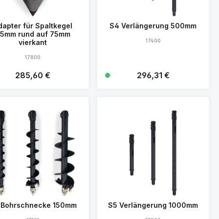
dapter für Spaltkegel
S4 Verlängerung 500mm
5mm rund auf 75mm
17400
vierkant
17800
Regulärer Preis:
285,60 €
Regulärer Preis:
296,31 €
Details
Details
 Bohrschnecke 150mm
S5 Verlängerung 1000mm