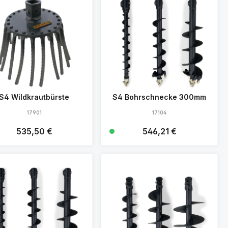
S4 Wildkrautbürste
S4 Bohrschnecke 300mm
17901
17104
Regulärer Preis:
535,50 €
Regulärer Preis:
546,21 €
Details
Details