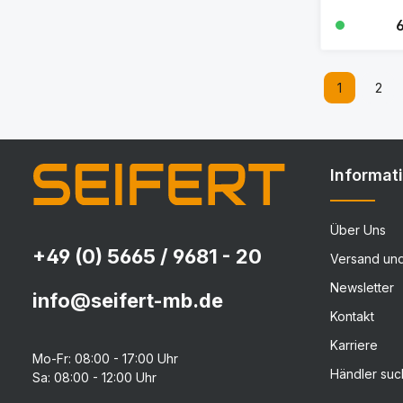
R
6
1
2
Seite
Seit
Informat
Über Uns
+49 (0) 5665 / 9681 - 20
Versand un
Newsletter
info@seifert-mb.de
Kontakt
Karriere
Mo-Fr: 08:00 - 17:00 Uhr
Händler su
Sa: 08:00 - 12:00 Uhr