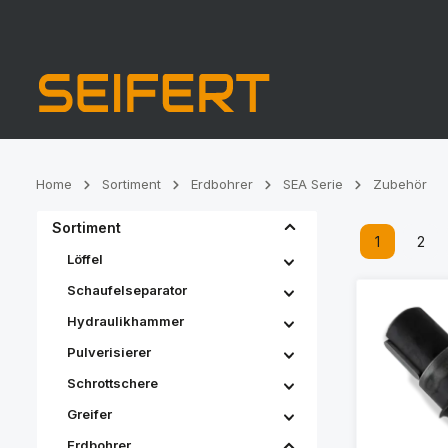
Zur Hauptnavigation springen
Home
Sortiment
Erdbohrer
SEA Serie
Zubehör
Sortiment
1
2
Seite
Seit
Löffel
Schaufelseparator
Hydraulikhammer
Pulverisierer
Schrottschere
Greifer
Erdbohrer