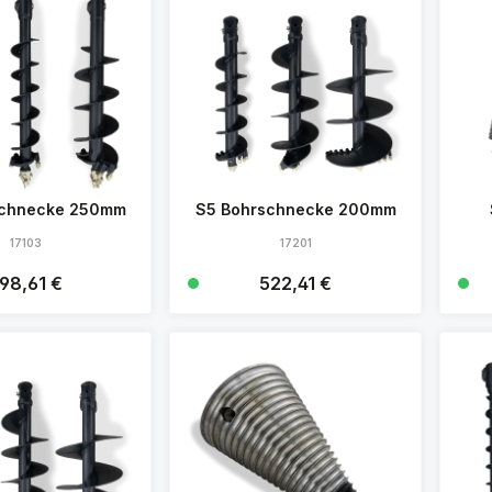
schnecke 250mm
S5 Bohrschnecke 200mm
17103
17201
egulärer Preis:
98,61 €
Regulärer Preis:
522,41 €
Details
Details