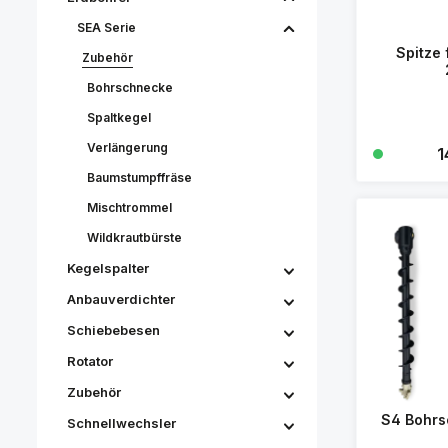
SEA Serie
Spitze 
Zubehör
Bohrschnecke
Spaltkegel
Verlängerung
Re
1
Baumstumpffräse
Mischtrommel
Wildkrautbürste
Kegelspalter
Anbauverdichter
Schiebebesen
Rotator
Zubehör
S4 Bohr
Schnellwechsler