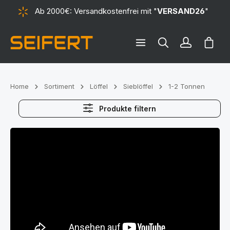
Ab 2000€: Versandkostenfrei mit "
VERSAND26
"
alt springen
Ware
Home
Sortiment
Löffel
Sieblöffel
1-2 Tonnen
Produkte filtern