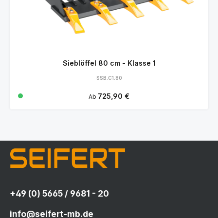
Sieblöffel 80 cm - Klasse 1
SSB.C1.80
Regulärer Preis:
725,90 €
Ab
+49 (0) 5665 / 9681 - 20
info@seifert-mb.de