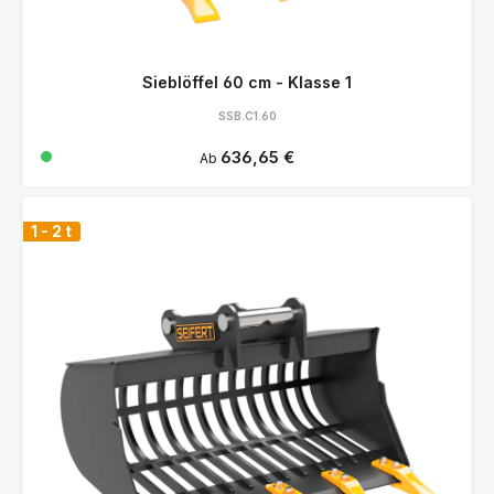
Sieblöffel 60 cm - Klasse 1
SSB.C1.60
Regulärer Preis:
636,65 €
Ab
1 - 2 t