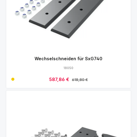
Wechselschneiden für SxG740
18050
Verkaufspreis:
587,86 €
Regulärer Preis:
618,80 €