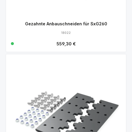
Gezahnte Anbauschneiden für SxG260
18022
Regulärer Preis:
559,30 €