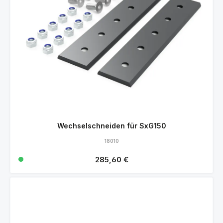
Wechselschneiden für SxG150
18010
Regulärer Preis:
285,60 €