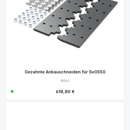
Gezahnte Anbauschneiden für SxG550
18042
Regulärer Preis:
618,80 €