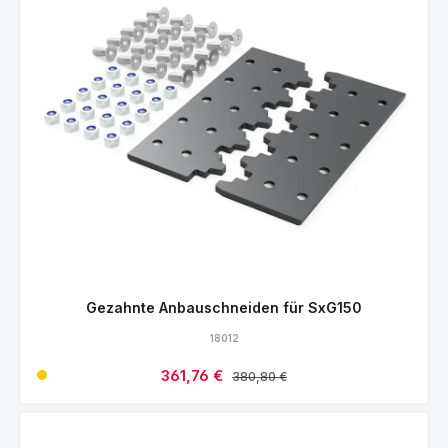
Gezahnte Anbauschneiden für SxG150
18012
Verkaufspreis:
361,76 €
Regulärer Preis:
380,80 €