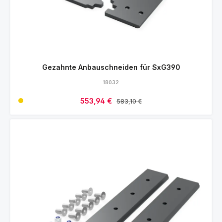
Gezahnte Anbauschneiden für SxG390
18032
Verkaufspreis:
553,94 €
Regulärer Preis:
583,10 €