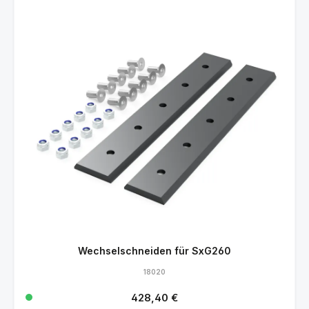
Wechselschneiden für SxG260
18020
Regulärer Preis:
428,40 €