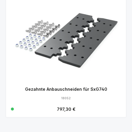
Gezahnte Anbauschneiden für SxG740
18052
Regulärer Preis:
797,30 €