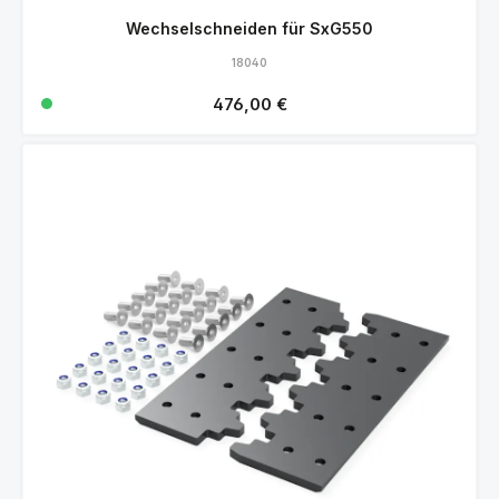
Wechselschneiden für SxG550
18040
Regulärer Preis:
476,00 €