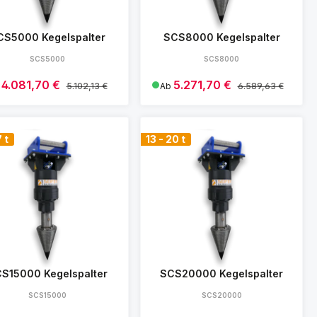
CS5000 Kegelspalter
SCS8000 Kegelspalter
SCS5000
SCS8000
kaufspreis:
4.081,70 €
Verkaufspreis:
5.271,70 €
Regulärer Preis:
Regulärer Preis:
b
5.102,13 €
Ab
6.589,63 €
Details
Details
7 t
13 - 20 t
S15000 Kegelspalter
SCS20000 Kegelspalter
SCS15000
SCS20000