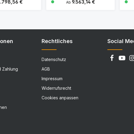
ärer Preis:
.798,56 €
Regulärer Preis:
9.563,14 €
Ab
Details
Details
ionen
Rechtliches
Social Me
Datenschutz
d Zahlung
AGB
Impressum
Widerrufsrecht
Cookies anpassen
chen