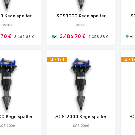
 Kegelspalter
SCS3000 Kegelspalter
S
SCS2000
SCS3000
is:
,70 €
Verkaufspreis:
3.486,70 €
Ver
Regulärer Preis:
Regulärer Preis:
3.465,88 €
Ab
4.358,38 €
A
Details
Details
13 - 17 t
13 - 1
0 Kegelspalter
SCS12000 Kegelspalter
SC
SCS10000
SCS12000