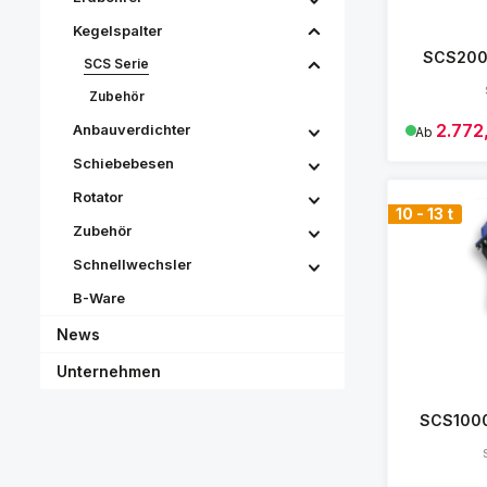
Kegelspalter
SCS2000
SCS Serie
Zubehör
Verkaufspre
2.772
Anbauverdichter
Ab
Schiebebesen
Rotator
10 - 13 t
Zubehör
Schnellwechsler
B-Ware
News
Unternehmen
SCS1000