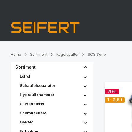
Zur Hauptnavigation springen
Home
Sortiment
Kegelspalter
SCS Serie
Sortiment
Löffel
Schaufelseparator
20%
Hydraulikhammer
1 - 2,5 t
Pulverisierer
Schrottschere
Greifer
Erdbohrer