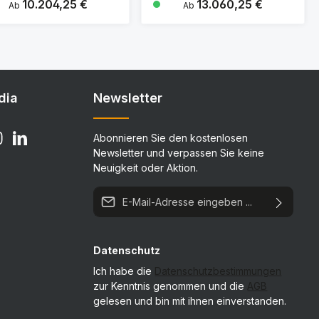
Regulärer Preis:
10.204,25 €
Regulärer Preis:
13.060,25 €
Ab
Ab
Details
Details
dia
Newsletter
Abonnieren Sie den kostenlosen
Newsletter und verpassen Sie keine
Neuigkeit oder Aktion.
E-Mail-Adresse*
Datenschutz
Ich habe die
Datenschutzbestimmungen
zur Kenntnis genommen und die
AGB
gelesen und bin mit ihnen einverstanden.