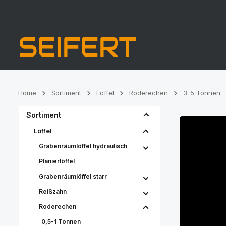
Zur Hauptnavigation springen
Home
Sortiment
Löffel
Roderechen
3-5 Tonnen
Sortiment
Löffel
Grabenräumlöffel hydraulisch
Planierlöffel
Grabenräumlöffel starr
Reißzahn
Roderechen
0,5-1 Tonnen