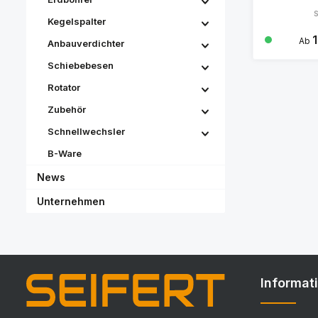
S
Kegelspalter
Regu
Ab
Anbauverdichter
Schiebebesen
Rotator
Zubehör
Schnellwechsler
B-Ware
News
Unternehmen
Informat