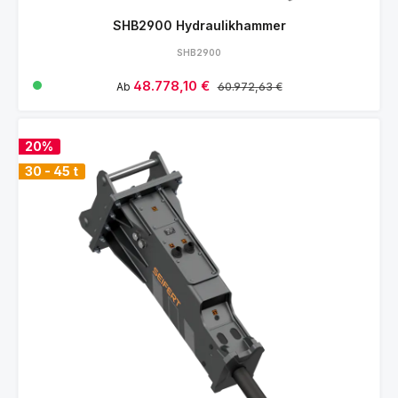
SHB2900 Hydraulikhammer
SHB2900
Verkaufspreis:
48.778,10 €
Regulärer Preis:
Ab
60.972,63 €
20%
30 - 45 t