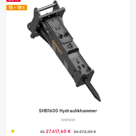
15 - 18 t
SHB1600 Hydraulikhammer
SHB1600
Verkaufspreis:
27.417,60 €
Regulärer Preis:
Ab
34.272,00 €