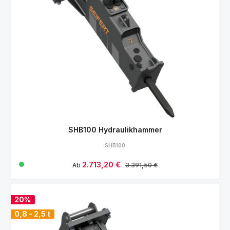
SHB100 Hydraulikhammer
SHB100
Verkaufspreis:
2.713,20 €
Regulärer Preis:
Ab
3.391,50 €
20%
0,8 - 2,5 t