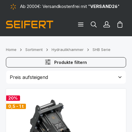
Ab 2000€: Versandkostenfrei mit "
VERSAND26
"
alt springen
Ware
Home
Sortiment
Hydraulikhammer
SHB Serie
Produkte filtern
20%
0,5 - 1 t