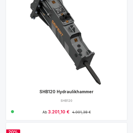
SHB120 Hydraulikhammer
SHB120
Verkaufspreis:
3.201,10 €
Regulärer Preis:
Ab
4.001,38 €
20%