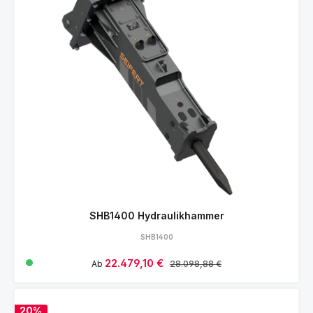
SHB1400 Hydraulikhammer
SHB1400
Verkaufspreis:
22.479,10 €
Regulärer Preis:
Ab
28.098,88 €
20%