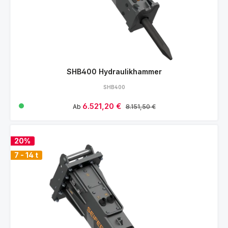
SHB400 Hydraulikhammer
SHB400
Verkaufspreis:
6.521,20 €
Regulärer Preis:
Ab
8.151,50 €
20%
7 - 14 t