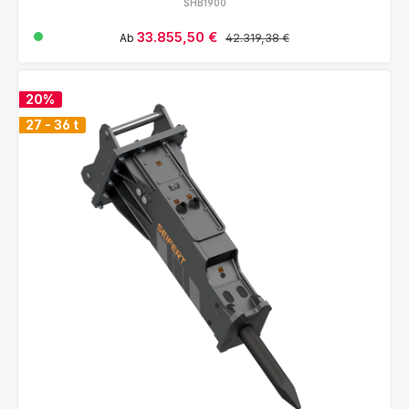
SHB1900
Verkaufspreis:
33.855,50 €
Regulärer Preis:
Ab
42.319,38 €
20%
27 - 36 t