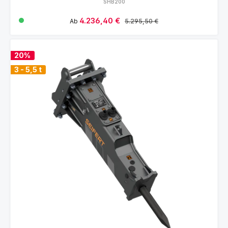
SHB200
Verkaufspreis:
4.236,40 €
Regulärer Preis:
Ab
5.295,50 €
20%
3 - 5,5 t