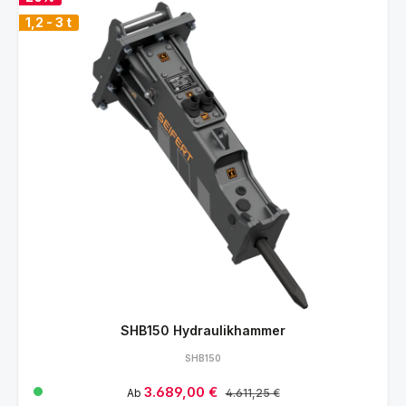
1,2 - 3 t
SHB150 Hydraulikhammer
SHB150
Verkaufspreis:
3.689,00 €
Regulärer Preis:
Ab
4.611,25 €