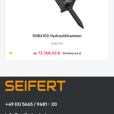
SHB4100 Hydraulikhammer
SHB4100
Verkaufspreis:
72.768,50 €
Regulärer Preis:
Ab
90.960,63 €
+49 (0) 5665 / 9681 - 20