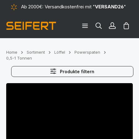
Ab 2000€: Versandkostenfrei mit "
VERSAND26
"
alt springen
Ware
Home
Sortiment
Löffel
Powerspaten
0,5-1 Tonnen
Produkte filtern