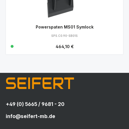
Powerspaten MS01 Symlock
SPS.C0.90-SB01S
Regulärer Preis:
464,10 €
+49 (0) 5665 / 9681 - 20
info@seifert-mb.de