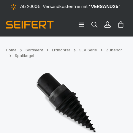
Ab 2000€: Versandkostenfrei mit "
VERSAND26
"
alt springen
Ware
Home
Sortiment
Erdbohrer
SEA Serie
Zubehör
Spaltkegel
Bildergalerie überspringen