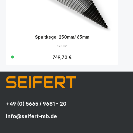
Spaltkegel 250mm/ 65mm
17802
Regulärer Preis:
749,70 €
+49 (0) 5665 / 9681 - 20
info@seifert-mb.de