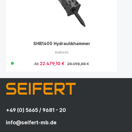
SHB1400 Hydraulikhammer
SHB1400
Verkaufspreis:
22.479,10 €
Regulärer Preis:
Ab
28.098,88 €
+49 (0) 5665 / 9681 - 20
info@seifert-mb.de