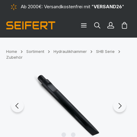
Ab 2000€: Versandkostenfrei mit "
VERSAND26
"
alt springen
Ware
Home
Sortiment
Hydraulikhammer
SHB Serie
Zubehör
Bildergalerie überspringen