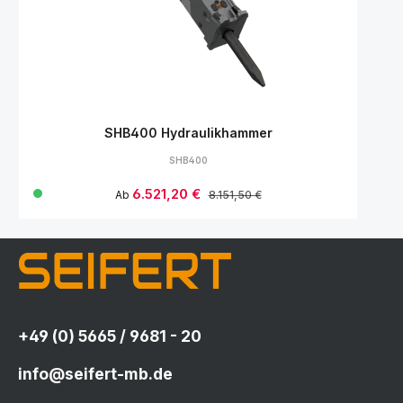
SHB400 Hydraulikhammer
SHB400
Verkaufspreis:
6.521,20 €
Regulärer Preis:
Ab
8.151,50 €
+49 (0) 5665 / 9681 - 20
info@seifert-mb.de