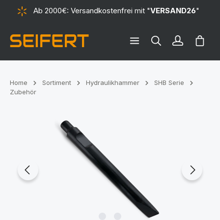
Ab 2000€: Versandkostenfrei mit "
VERSAND26
"
alt springen
Ware
Home
Sortiment
Hydraulikhammer
SHB Serie
Zubehör
Bildergalerie überspringen