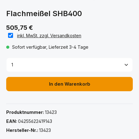
Flachmeißel SHB400
505,75 €
inkl. MwSt. zzgl. Versandkosten
Sofort verfügbar, Lieferzeit 3-4 Tage
Produkt Anzahl: Gib den gewünschten Wert ein ode
In den Warenkorb
Produktnummer:
13423
EAN:
04255622419143
Hersteller-Nr.:
13423