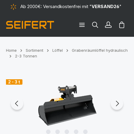
Ab 2000€: Versandkostenfrei mit "
VERSAND26
"
alt springen
Ware
Home
Sortiment
Löffel
Grabenräumlöffel hydraulisch
2-3 Tonnen
Bildergalerie überspringen
2 - 3 t