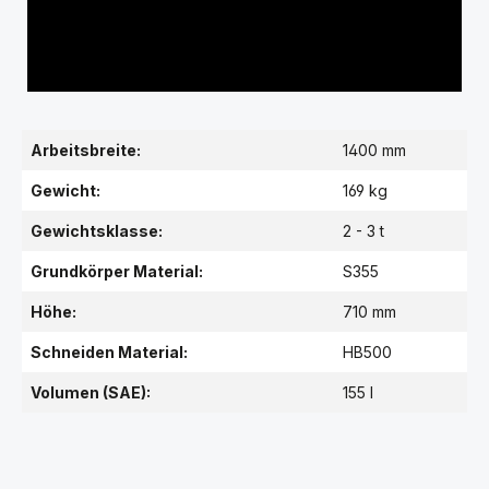
Arbeitsbreite:
1400 mm
Gewicht:
169 kg
Gewichtsklasse:
2 - 3 t
Grundkörper Material:
S355
Höhe:
710 mm
Schneiden Material:
HB500
Volumen (SAE):
155 l