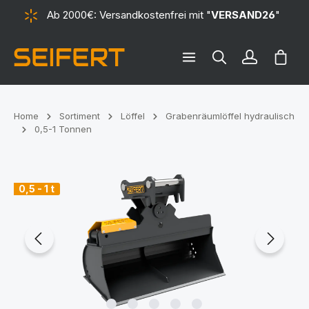
Ab 2000€: Versandkostenfrei mit "
VERSAND26
"
alt springen
Ware
Home
Sortiment
Löffel
Grabenräumlöffel hydraulisch
0,5-1 Tonnen
Bildergalerie überspringen
0,5 - 1 t