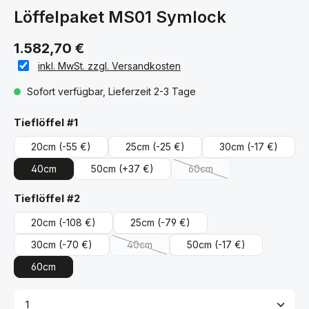
Löffelpaket MS01 Symlock
1.582,70 €
inkl. MwSt. zzgl. Versandkosten
Sofort verfügbar, Lieferzeit 2-3 Tage
auswählen
Tieflöffel #1
20cm
(-55 €)
25cm
(-25 €)
30cm
(-17 €)
40cm
50cm
(+37 €)
60cm
(Diese Option ist zurzeit ni
auswählen
Tieflöffel #2
20cm
(-108 €)
25cm
(-79 €)
30cm
(-70 €)
40cm
50cm
(-17 €)
(Diese Option ist zurzeit nicht verfügbar.)
60cm
Produkt Anzahl: Gib den gewünschten Wert ein ode