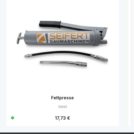
Fettpresse
10001
Regulärer Preis:
17,73 €