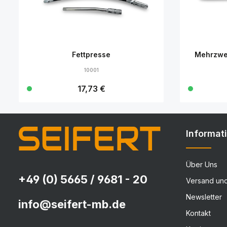
Fettpresse
Mehrzwe
10001
Regulärer Preis:
17,73 €
Details
Informat
Über Uns
+49 (0) 5665 / 9681 - 20
Versand un
Newsletter
info@seifert-mb.de
Kontakt