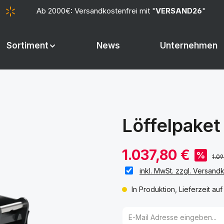
Ab 2000€: Versandkostenfrei mit "
VERSAND26
"
Sortiment
News
Unternehmen
Löffelpake
1.037,80 €
%
1.09
inkl. MwSt. zzgl. Versand
In Produktion, Lieferzeit au