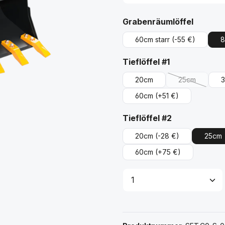
auswäh
Grabenräumlöffel
60cm starr
(-55 €)
8
auswählen
Tieflöffel #1
20cm
25cm
(Diese Option
60cm
(+51 €)
auswählen
Tieflöffel #2
20cm
(-28 €)
25cm
60cm
(+75 €)
Produkt Anzahl: G