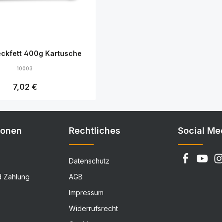
ckfett 400g Kartusche
10003
Regulärer Preis:
7,02 €
Details
ionen
Rechtliches
Social Me
Datenschutz
d Zahlung
AGB
Impressum
Widerrufsrecht