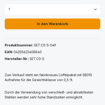
Produkt Anzahl: Gib den gewünschten Wert ein ode
In den Warenkorb
Produktnummer:
SET.C0-S-049
EAN:
04255622408840
Hersteller-Nr.:
SET.C0-S
Zum Verkauf steht ein fabrikneues Löffelpaket mit SB01S
Aufnahme für die Gewichtsklasse von 0,5-1t.
Durch die Verwendung von verschleiß- und abriebfesten
Stählen werden sehr hohe Standzeiten ermöglicht.