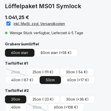
Löffelpaket MS01 Symlock
1.041,25 €
inkl. MwSt. zzgl. Versandkosten
Wenige Stück verfügbar, Lieferzeit 4-5 Tage
auswählen
Grabenräumlöffel
60cm starr
80cm starr
(+58 €)
auswählen
Tieflöffel #1
20cm
25cm
(-111 €)
30cm
(-54 €)
(Diese Option ist zurzeit nicht verfügbar.)
40cm
(-87 €)
50cm
60cm
(+17 €)
auswählen
Tieflöffel #2
20cm
25cm
(-23 €)
30cm
(+38 €)
40cm
50cm
60cm
(+108 €)
(Diese Option ist zurzeit nicht verfügbar.)