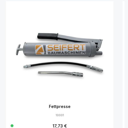
Fettpresse
10001
Regulärer Preis:
17,73 €