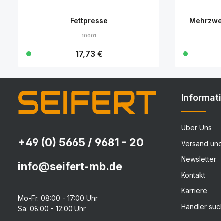
Fettpresse
Mehrzwe
10001
Regulärer Preis:
17,73 €
Details
Informat
Über Uns
+49 (0) 5665 / 9681 - 20
Versand un
Newsletter
info@seifert-mb.de
Kontakt
Karriere
Mo-Fr: 08:00 - 17:00 Uhr
Händler su
Sa: 08:00 - 12:00 Uhr