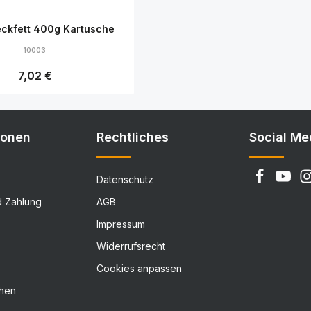
ckfett 400g Kartusche
10003
Regulärer Preis:
7,02 €
Details
ionen
Rechtliches
Social Me
Datenschutz
d Zahlung
AGB
Impressum
Widerrufsrecht
Cookies anpassen
chen