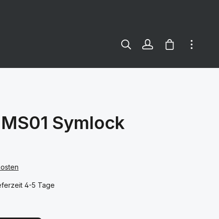
Warenkorb e
t MS01 Symlock
kosten
ferzeit 4-5 Tage
len