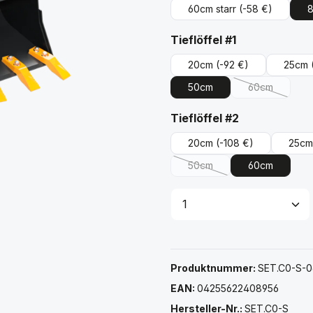
60cm starr
(-58 €)
8
auswählen
Tieflöffel #1
20cm
(-92 €)
25cm
50cm
60cm
(Diese Option
auswählen
Tieflöffel #2
20cm
(-108 €)
25cm
50cm
60cm
(Diese Option ist zurzeit ni
Produkt Anzahl: G
Produktnummer:
SET.C0-S-
EAN:
04255622408956
Hersteller-Nr.:
SET.C0-S