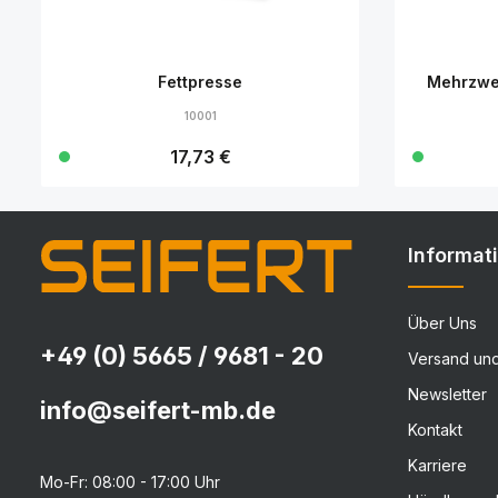
Fettpresse
Mehrzwe
10001
Regulärer Preis:
17,73 €
Details
Informat
Über Uns
+49 (0) 5665 / 9681 - 20
Versand un
Newsletter
info@seifert-mb.de
Kontakt
Karriere
Mo-Fr: 08:00 - 17:00 Uhr