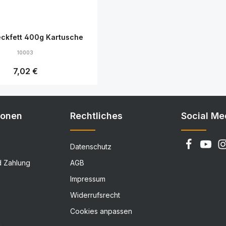
ckfett 400g Kartusche
10003
Regulärer Preis:
7,02 €
Details
ionen
Rechtliches
Social Me
Datenschutz
d Zahlung
AGB
Impressum
Widerrufsrecht
Cookies anpassen