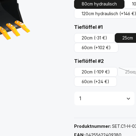
80cm hydraulisch
1
120cm hydraulisch
(+146 €
auswählen
Tieflöffel #1
20cm
(-31 €)
25cm
60cm
(+102 €)
auswählen
Tieflöffel #2
20cm
(-109 €)
25cm
(Di
60cm
(+24 €)
Produkt Anzahl: G
Produktnummer:
SET.C1-H-0
EAN:
04255622409380