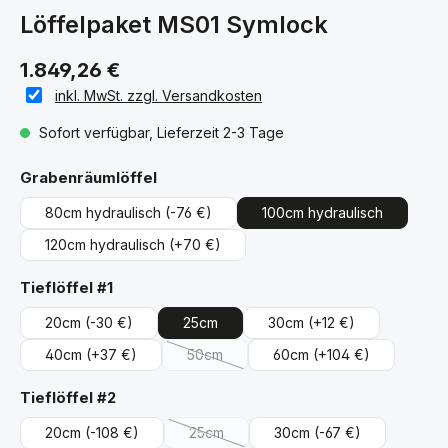
Löffelpaket MS01 Symlock
1.849,26 €
inkl. MwSt. zzgl. Versandkosten
Sofort verfügbar, Lieferzeit 2-3 Tage
auswählen
Grabenräumlöffel
80cm hydraulisch
(-76 €)
100cm hydraulisch
120cm hydraulisch
(+70 €)
auswählen
Tieflöffel #1
20cm
(-30 €)
25cm
30cm
(+12 €)
40cm
(+37 €)
50cm
60cm
(+104 €)
(Diese Option ist zurzeit nicht verfügbar.)
auswählen
Tieflöffel #2
20cm
(-108 €)
25cm
30cm
(-67 €)
(Diese Option ist zurzeit nicht verfügbar.)