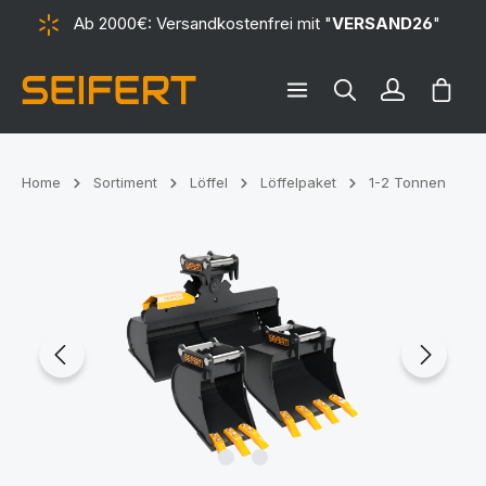
Ab 2000€: Versandkostenfrei mit "
VERSAND26
"
alt springen
Ware
Home
Sortiment
Löffel
Löffelpaket
1-2 Tonnen
Bildergalerie überspringen