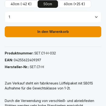
40cm
(-42 €)
50cm
60cm
(+25 €)
Produkt Anzahl: Gib den gewünschten Wert ein ode
In den Warenkorb
Produktnummer:
SET.C1-H-032
EAN:
04255622409397
Hersteller-Nr.:
SET.C1-H
Zum Verkauf steht ein fabrikneues Löffelpaket mit SB01S
Aufnahme für die Gewichtsklasse von 1-2t.
Durch die Verwendung von verschleiß- und abriebfesten
Stählen werden sehr hohe Standzeiten ermöglicht.