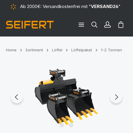
Ab 2000€: Versandkostenfrei mit "
VERSAND26
"
alt springen
Ware
Home
Sortiment
Löffel
Löffelpaket
1-2 Tonnen
Bildergalerie überspringen