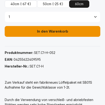
40cm
(-67 €)
50cm
(-25 €)
60cm
Produkt Anzahl: Gib den gewünschten Wert ein ode
In den Warenkorb
Produktnummer:
SET.C1-H-052
EAN:
04255622409595
Hersteller-Nr.:
SET.C1-H
Zum Verkauf steht ein fabrikneues Löffelpaket mit SB01S
Aufnahme für die Gewichtsklasse von 1-2t.
Durch die Verwendung von verschleiß- und abriebfesten
Stählen werden sehr hohe Standzeiten ermöglicht.