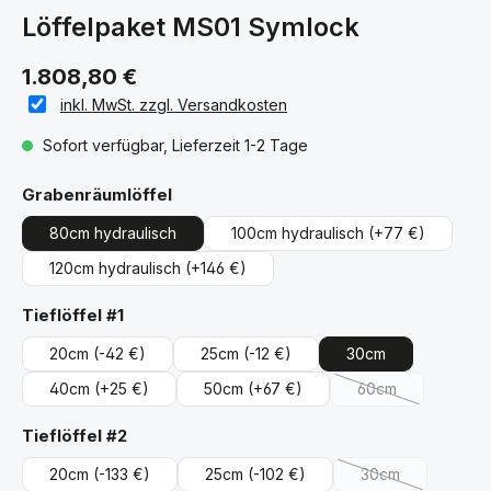
Löffelpaket MS01 Symlock
1.808,80 €
inkl. MwSt. zzgl. Versandkosten
Sofort verfügbar, Lieferzeit 1-2 Tage
auswählen
Grabenräumlöffel
80cm hydraulisch
100cm hydraulisch
(+77 €)
120cm hydraulisch
(+146 €)
auswählen
Tieflöffel #1
20cm
(-42 €)
25cm
(-12 €)
30cm
40cm
(+25 €)
50cm
(+67 €)
60cm
(Diese Option ist 
auswählen
Tieflöffel #2
20cm
(-133 €)
25cm
(-102 €)
30cm
(Diese Option ist 