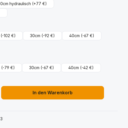
00cm hydraulisch
(+77 €)
)
(-102 €)
30cm
(-92 €)
40cm
(-67 €)
cht verfügbar.)
(-79 €)
30cm
(-67 €)
40cm
(-42 €)
 ist zurzeit nicht verfügbar.)
ib den gewünschten Wert ein oder benu
In den Warenkorb
03