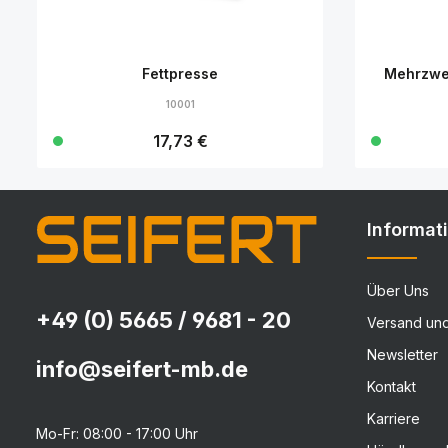
Fettpresse
Mehrzwe
10001
Regulärer Preis:
17,73 €
Details
Informat
Über Uns
+49 (0) 5665 / 9681 - 20
Versand un
Newsletter
info@seifert-mb.de
Kontakt
Karriere
Mo-Fr: 08:00 - 17:00 Uhr