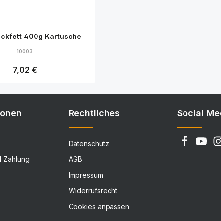
ckfett 400g Kartusche
10003
Regulärer Preis:
7,02 €
Details
ionen
Rechtliches
Social Me
Datenschutz
d Zahlung
AGB
Impressum
Widerrufsrecht
Cookies anpassen