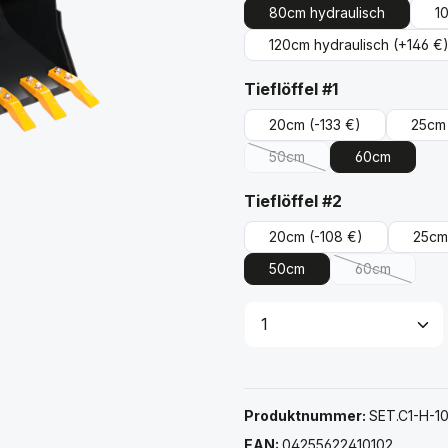
80cm hydraulisch
1
120cm hydraulisch
(+146 €
auswählen
Tieflöffel #1
20cm
(-133 €)
25cm
50cm
60cm
(Diese Option ist zurzeit ni
auswählen
Tieflöffel #2
20cm
(-108 €)
25cm
50cm
60cm
(Diese Option
Produkt Anzahl: G
Produktnummer:
SET.C1-H-1
EAN:
04255622410102