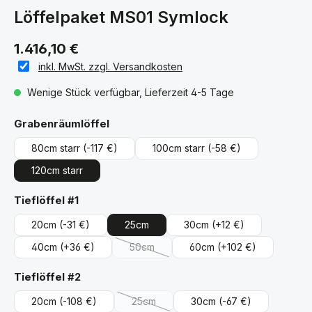
Löffelpaket MS01 Symlock
1.416,10 €
inkl. MwSt. zzgl. Versandkosten
Wenige Stück verfügbar, Lieferzeit 4-5 Tage
auswählen
Grabenräumlöffel
80cm starr
(-117 €)
100cm starr
(-58 €)
120cm starr
auswählen
Tieflöffel #1
20cm
(-31 €)
25cm
30cm
(+12 €)
40cm
(+36 €)
50cm
60cm
(+102 €)
(Diese Option ist zurzeit nicht verfügbar.)
auswählen
Tieflöffel #2
20cm
(-108 €)
25cm
30cm
(-67 €)
(Diese Option ist zurzeit nicht verfügbar.)