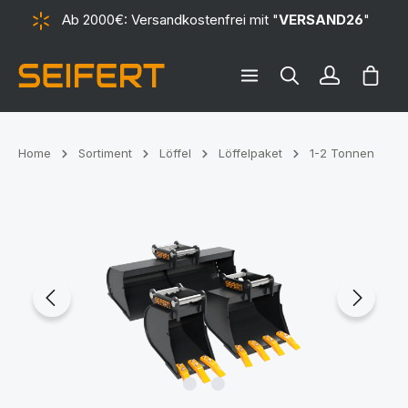
Ab 2000€: Versandkostenfrei mit "
VERSAND26
"
alt springen
Ware
Home
Sortiment
Löffel
Löffelpaket
1-2 Tonnen
Bildergalerie überspringen