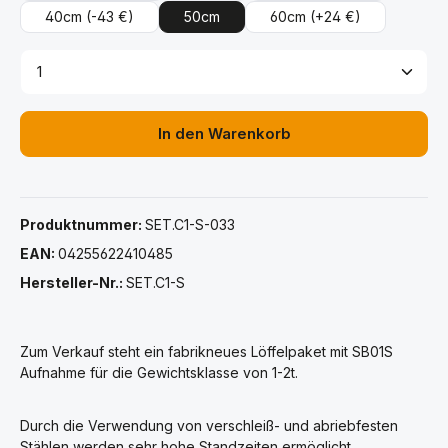
40cm
(-43 €)
50cm
60cm
(+24 €)
Produkt Anzahl: Gib den gewünschten Wert ein ode
In den Warenkorb
Produktnummer:
SET.C1-S-033
EAN:
04255622410485
Hersteller-Nr.:
SET.C1-S
Zum Verkauf steht ein fabrikneues Löffelpaket mit SB01S
Aufnahme für die Gewichtsklasse von 1-2t.
Durch die Verwendung von verschleiß- und abriebfesten
Stählen werden sehr hohe Standzeiten ermöglicht.