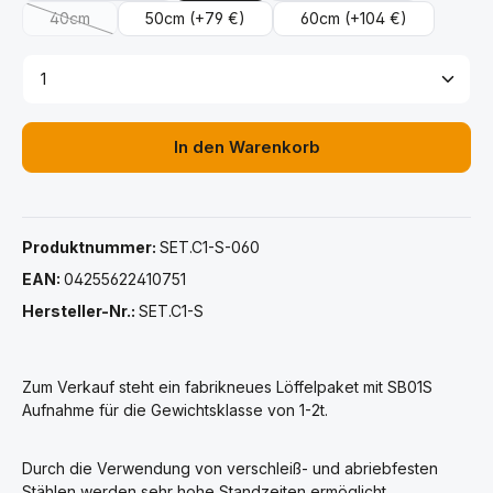
40cm
50cm
(+79 €)
60cm
(+104 €)
(Diese Option ist zurzeit nicht verfügbar.)
Produkt Anzahl: Gib den gewünschten Wert ein ode
In den Warenkorb
Produktnummer:
SET.C1-S-060
EAN:
04255622410751
Hersteller-Nr.:
SET.C1-S
Zum Verkauf steht ein fabrikneues Löffelpaket mit SB01S
Aufnahme für die Gewichtsklasse von 1-2t.
Durch die Verwendung von verschleiß- und abriebfesten
Stählen werden sehr hohe Standzeiten ermöglicht.