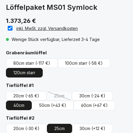
Löffelpaket MS01 Symlock
1.373,26 €
inkl. MwSt. zzgl. Versandkosten
Wenige Stück verfügbar, Lieferzeit 3-4 Tage
auswählen
Grabenräumlöffel
80cm starr
(-117 €)
100cm starr
(-58 €)
120cm starr
auswählen
Tieflöffel #1
20cm
(-65 €)
25cm
30cm
(-24 €)
(Diese Option ist zurzeit nicht verfügbar.)
40cm
50cm
(+43 €)
60cm
(+67 €)
auswählen
Tieflöffel #2
20cm
(-30 €)
25cm
30cm
(+12 €)