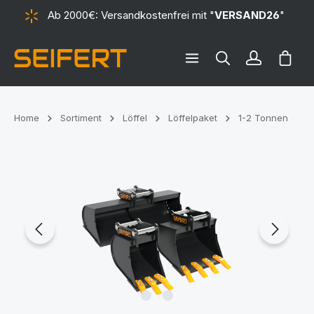
Ab 2000€: Versandkostenfrei mit "
VERSAND26
"
alt springen
Ware
Home
Sortiment
Löffel
Löffelpaket
1-2 Tonnen
Bildergalerie überspringen