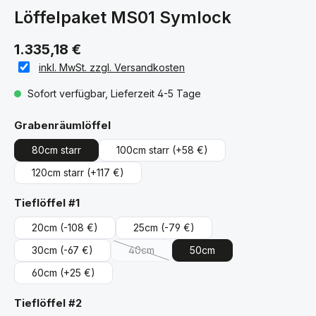
Löffelpaket MS01 Symlock
1.335,18 €
inkl. MwSt. zzgl. Versandkosten
Sofort verfügbar, Lieferzeit 4-5 Tage
auswählen
Grabenräumlöffel
80cm starr
100cm starr
(+58 €)
120cm starr
(+117 €)
auswählen
Tieflöffel #1
20cm
(-108 €)
25cm
(-79 €)
30cm
(-67 €)
40cm
50cm
(Diese Option ist zurzeit nicht verfügbar.)
60cm
(+25 €)
auswählen
Tieflöffel #2