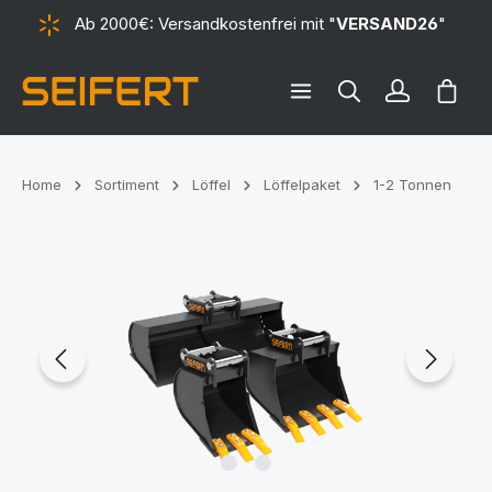
Ab 2000€: Versandkostenfrei mit "
VERSAND26
"
alt springen
Ware
Home
Sortiment
Löffel
Löffelpaket
1-2 Tonnen
Bildergalerie überspringen