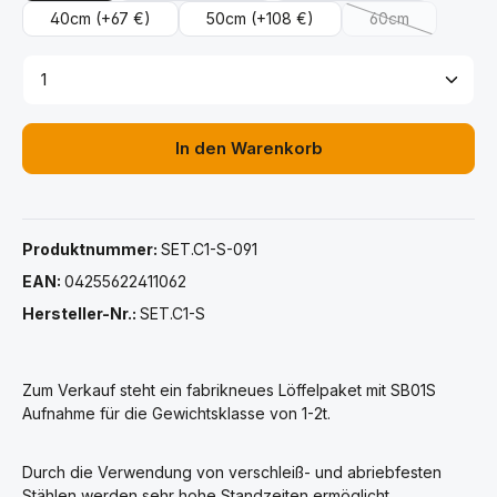
40cm
(+67 €)
50cm
(+108 €)
60cm
(Diese Option ist
Produkt Anzahl: Gib den gewünschten Wert ein ode
In den Warenkorb
Produktnummer:
SET.C1-S-091
EAN:
04255622411062
Hersteller-Nr.:
SET.C1-S
Zum Verkauf steht ein fabrikneues Löffelpaket mit SB01S
Aufnahme für die Gewichtsklasse von 1-2t.
Durch die Verwendung von verschleiß- und abriebfesten
Stählen werden sehr hohe Standzeiten ermöglicht.