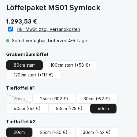
Löffelpaket MS01 Symlock
1.293,53 €
inkl. MwSt. zzgl. Versandkosten
Sofort verfügbar, Lieferzeit 4-5 Tage
auswählen
Grabenräumlöffel
80cm starr
100cm starr
(+58 €)
120cm starr
(+117 €)
auswählen
Tieflöffel #1
20cm
25cm
(-102 €)
30cm
(-92 €)
(Diese Option ist zurzeit nicht verfügbar.)
40cm
(-67 €)
50cm
(-25 €)
60cm
auswählen
Tieflöffel #2
20cm
25cm
(+30 €)
30cm
(+42 €)