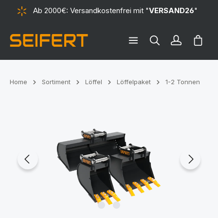
Ab 2000€: Versandkostenfrei mit "
VERSAND26
"
alt springen
Ware
Home
Sortiment
Löffel
Löffelpaket
1-2 Tonnen
Bildergalerie überspringen