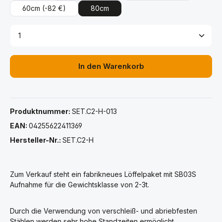
60cm
(-82 €)
80cm
Produkt Anzahl: Gib den gewünschten Wert ein ode
In den Warenkorb
Produktnummer:
SET.C2-H-013
EAN:
04255622411369
Hersteller-Nr.:
SET.C2-H
Zum Verkauf steht ein fabrikneues Löffelpaket mit SB03S
Aufnahme für die Gewichtsklasse von 2-3t.
Durch die Verwendung von verschleiß- und abriebfesten
Stählen werden sehr hohe Standzeiten ermöglicht.