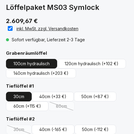
Löffelpaket MS03 Symlock
2.609,67 €
inkl. MwSt. zzgl. Versandkosten
Sofort verfügbar, Lieferzeit 2-3 Tage
auswählen
Grabenräumlöffel
100cm hydraulisch
120cm hydraulisch
(+102 €)
140cm hydraulisch
(+203 €)
auswählen
Tieflöffel #1
30cm
40cm
(+33 €)
50cm
(+87 €)
60cm
(+115 €)
80cm
(Diese Option ist zurzeit nicht verfügbar.)
auswählen
Tieflöffel #2
30cm
40cm
(-165 €)
50cm
(-112 €)
(Diese Option ist zurzeit nicht verfügbar.)