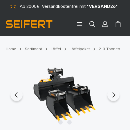
Ab 2000€: Versandkostenfrei mit "
VERSAND26
"
alt springen
Ware
Home
Sortiment
Löffel
Löffelpaket
2-3 Tonnen
Bildergalerie überspringen