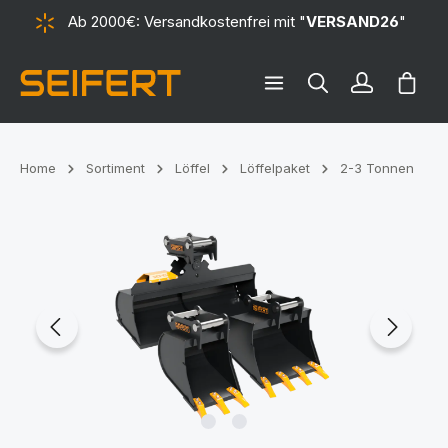
Ab 2000€: Versandkostenfrei mit "
VERSAND26
"
alt springen
Ware
Home
Sortiment
Löffel
Löffelpaket
2-3 Tonnen
Bildergalerie überspringen