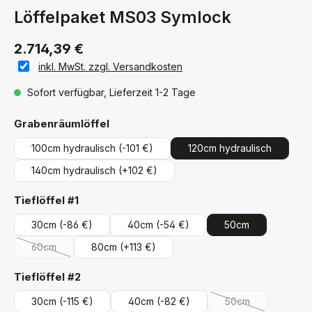
Löffelpaket MS03 Symlock
2.714,39 €
inkl. MwSt. zzgl. Versandkosten
Sofort verfügbar, Lieferzeit 1-2 Tage
auswählen
Grabenräumlöffel
100cm hydraulisch
(-101 €)
120cm hydraulisch
140cm hydraulisch
(+102 €)
auswählen
Tieflöffel #1
30cm
(-86 €)
40cm
(-54 €)
50cm
60cm
80cm
(+113 €)
(Diese Option ist zurzeit nicht verfügbar.)
auswählen
Tieflöffel #2
30cm
(-115 €)
40cm
(-82 €)
50cm
(Diese Option ist z