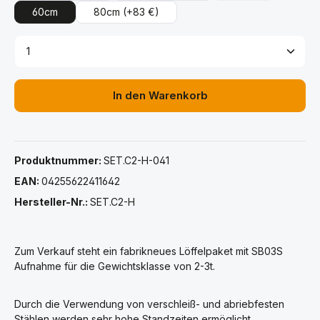
60cm
80cm
(+83 €)
Produkt Anzahl: Gib den gewünschten Wert ein ode
In den Warenkorb
Produktnummer:
SET.C2-H-041
EAN:
04255622411642
Hersteller-Nr.:
SET.C2-H
Zum Verkauf steht ein fabrikneues Löffelpaket mit SB03S
Aufnahme für die Gewichtsklasse von 2-3t.
Durch die Verwendung von verschleiß- und abriebfesten
Stählen werden sehr hohe Standzeiten ermöglicht.