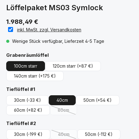
Löffelpaket MS03 Symlock
1.988,49 €
inkl. MwSt. zzgl. Versandkosten
Wenige Stück verfügbar, Lieferzeit 4-5 Tage
auswählen
Grabenräumlöffel
100cm starr
120cm starr
(+87 €)
140cm starr
(+175 €)
auswählen
Tieflöffel #1
30cm
(-33 €)
40cm
50cm
(+54 €)
60cm
(+82 €)
80cm
(Diese Option ist zurzeit nicht verfügbar.)
auswählen
Tieflöffel #2
30cm
(-199 €)
40cm
50cm
(-112 €)
(Diese Option ist zurzeit nicht verfügbar.)