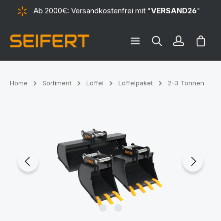
Ab 2000€: Versandkostenfrei mit "
VERSAND26
"
alt springen
Ware
Home
Sortiment
Löffel
Löffelpaket
2-3 Tonnen
Bildergalerie überspringen