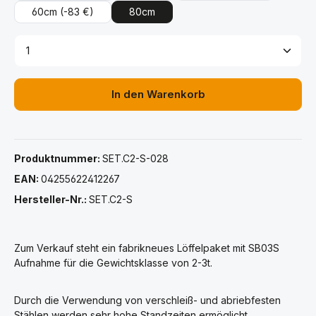
60cm
(-83 €)
80cm
Produkt Anzahl: Gib den gewünschten Wert ein ode
In den Warenkorb
Produktnummer:
SET.C2-S-028
EAN:
04255622412267
Hersteller-Nr.:
SET.C2-S
Zum Verkauf steht ein fabrikneues Löffelpaket mit SB03S
Aufnahme für die Gewichtsklasse von 2-3t.
Durch die Verwendung von verschleiß- und abriebfesten
Stählen werden sehr hohe Standzeiten ermöglicht.