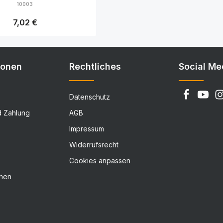
10003
Regulärer Preis:
7,02 €
Details
ionen
Rechtliches
Social Me
Datenschutz
d Zahlung
AGB
Impressum
Widerrufsrecht
Cookies anpassen
chen