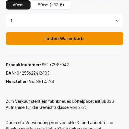
60cm
80cm
(+83 €)
Produkt Anzahl: Gib den gewünschten Wert ein ode
In den Warenkorb
Produktnummer:
SET.C2-S-042
EAN:
04255622412403
Hersteller-Nr.:
SET.C2-S
Zum Verkauf steht ein fabrikneues Löffelpaket mit SB03S
Aufnahme für die Gewichtsklasse von 2-3t.
Durch die Verwendung von verschleiß- und abriebfesten
Stählen werden sehr hohe Standzeiten ermöglicht.