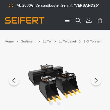
Ab 2000€: Versandkostenfrei mit "
VERSAND26
"
alt springen
Ware
Home
Sortiment
Löffel
Löffelpaket
2-3 Tonnen
Bildergalerie überspringen