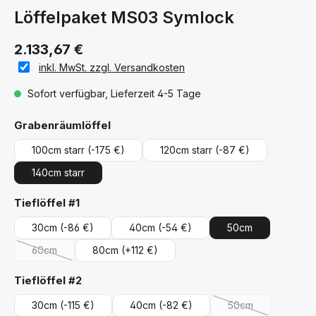
Löffelpaket MS03 Symlock
2.133,67 €
inkl. MwSt. zzgl. Versandkosten
Sofort verfügbar, Lieferzeit 4-5 Tage
auswählen
Grabenräumlöffel
100cm starr
(-175 €)
120cm starr
(-87 €)
140cm starr
auswählen
Tieflöffel #1
30cm
(-86 €)
40cm
(-54 €)
50cm
60cm
80cm
(+112 €)
(Diese Option ist zurzeit nicht verfügbar.)
auswählen
Tieflöffel #2
30cm
(-115 €)
40cm
(-82 €)
50cm
(Diese Option ist z