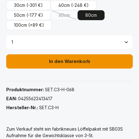
30cm
(-301 €)
40cm
(-248 €)
50cm
(-177 €)
60cm
80cm
(Diese Option ist zurzeit nicht verfügbar.
100cm
(+89 €)
Produkt Anzahl: Gib den gewünschten Wert ein ode
In den Warenkorb
Produktnummer:
SET.C3-H-068
EAN:
04255622413417
Hersteller-Nr.:
SET.C3-H
Zum Verkauf steht ein fabrikneues Löffelpaket mit SB03S
Aufnahme für die Gewichtsklasse von 3-5t.