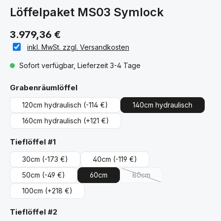
Löffelpaket MS03 Symlock
3.979,36 €
inkl. MwSt. zzgl. Versandkosten
Sofort verfügbar, Lieferzeit 3-4 Tage
auswählen
Grabenräumlöffel
120cm hydraulisch
(-114 €)
140cm hydraulisch
160cm hydraulisch
(+121 €)
auswählen
Tieflöffel #1
30cm
(-173 €)
40cm
(-119 €)
50cm
(-49 €)
60cm
80cm
(Diese Option ist zurzeit ni
100cm
(+218 €)
auswählen
Tieflöffel #2