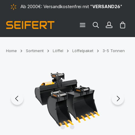
Ab 2000€: Versandkostenfrei mit "
VERSAND26
"
alt springen
Ware
Home
Sortiment
Löffel
Löffelpaket
3-5 Tonnen
Bildergalerie überspringen