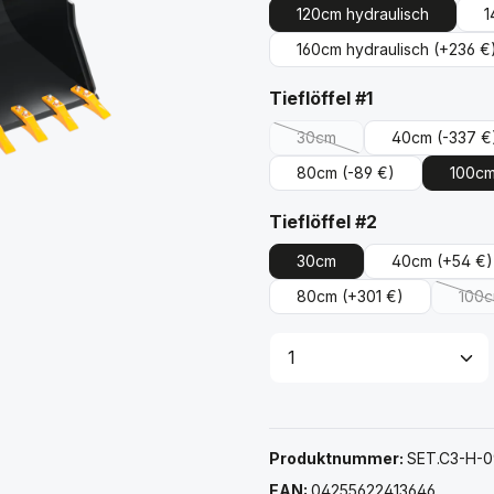
120cm hydraulisch
1
160cm hydraulisch
(+236 €
auswählen
Tieflöffel #1
30cm
40cm
(-337 €
(Diese Option ist zurzeit ni
80cm
(-89 €)
100c
auswählen
Tieflöffel #2
30cm
40cm
(+54 €)
80cm
(+301 €)
100
(D
Produkt Anzahl: G
Produktnummer:
SET.C3-H-0
EAN:
04255622413646