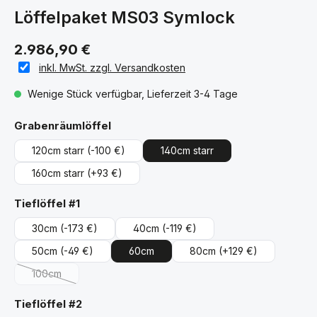
Löffelpaket MS03 Symlock
2.986,90 €
inkl. MwSt. zzgl. Versandkosten
Wenige Stück verfügbar, Lieferzeit 3-4 Tage
auswählen
Grabenräumlöffel
120cm starr
(-100 €)
140cm starr
160cm starr
(+93 €)
auswählen
Tieflöffel #1
30cm
(-173 €)
40cm
(-119 €)
50cm
(-49 €)
60cm
80cm
(+129 €)
100cm
(Diese Option ist zurzeit nicht verfügbar.)
auswählen
Tieflöffel #2