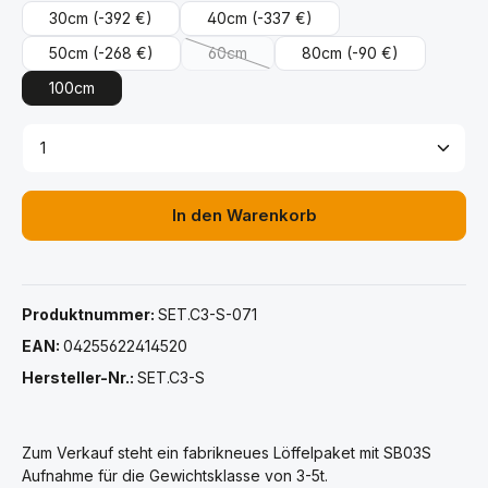
30cm
(-392 €)
40cm
(-337 €)
50cm
(-268 €)
60cm
80cm
(-90 €)
(Diese Option ist zurzeit nicht verfügbar.
100cm
Produkt Anzahl: Gib den gewünschten Wert ein ode
In den Warenkorb
Produktnummer:
SET.C3-S-071
EAN:
04255622414520
Hersteller-Nr.:
SET.C3-S
Zum Verkauf steht ein fabrikneues Löffelpaket mit SB03S
Aufnahme für die Gewichtsklasse von 3-5t.