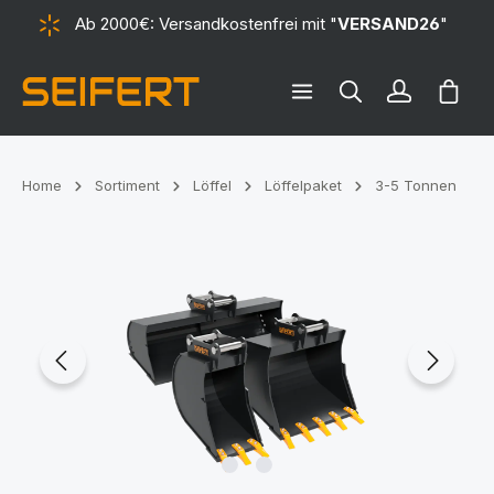
Ab 2000€: Versandkostenfrei mit "
VERSAND26
"
alt springen
Ware
Home
Sortiment
Löffel
Löffelpaket
3-5 Tonnen
Bildergalerie überspringen