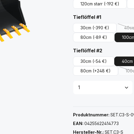
120cm starr
(-192 €)
auswählen
Tieflöffel #1
30cm
(-390 €)
40c
(D
80cm
(-89 €)
100c
auswählen
Tieflöffel #2
30cm
(-54 €)
40cm
80cm
(+248 €)
100
(
Produkt Anzahl: G
Produktnummer:
SET.C3-S-0
EAN:
04255622414773
Hersteller-Nr.:
SET.C3-S