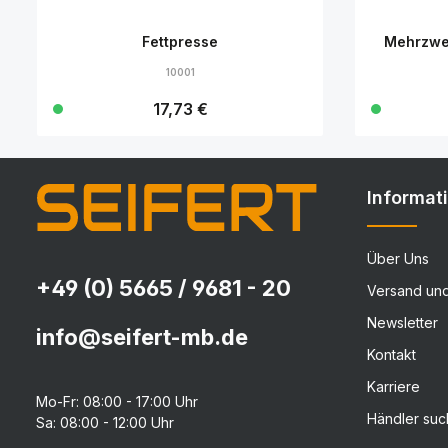
Fettpresse
Mehrzwe
10001
Regulärer Preis:
17,73 €
Details
Informat
Über Uns
+49 (0) 5665 / 9681 - 20
Versand un
Newsletter
info@seifert-mb.de
Kontakt
Karriere
Mo-Fr: 08:00 - 17:00 Uhr
Händler su
Sa: 08:00 - 12:00 Uhr