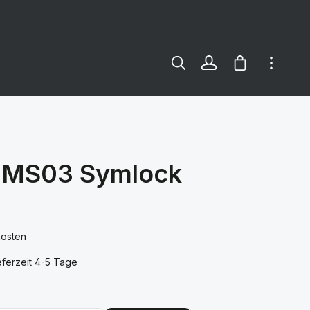
Warenkorb e
t MS03 Symlock
kosten
ferzeit 4-5 Tage
len