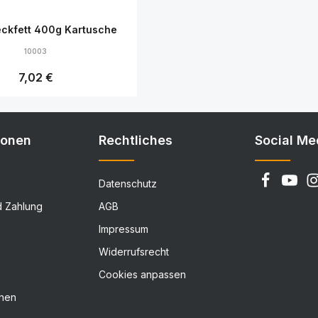
ckfett 400g Kartusche
10003
Regulärer Preis:
7,02 €
Details
ionen
Rechtliches
Social Me
Datenschutz
d Zahlung
AGB
Impressum
Widerrufsrecht
Cookies anpassen
chen