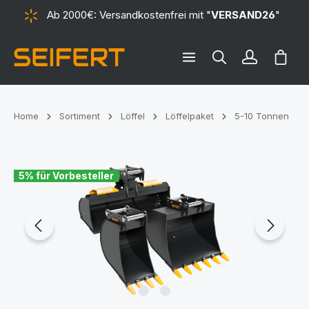
Ab 2000€: Versandkostenfrei mit "
VERSAND26
"
alt springen
Ware
Home
Sortiment
Löffel
Löffelpaket
5-10 Tonnen
Bildergalerie überspringen
5% für Vorbesteller