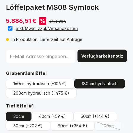
Löffelpaket MS08 Symlock
5.886,51 €
%
6.196,33 €
inkl. MwSt. zzgl. Versandkosten
In Produktion, Lieferzeit auf Anfrage
Verfügbarkeitsnotiz
auswählen
Grabenräumlöffel
160cm hydraulisch
(+106 €)
180cm hydraulisch
200cm hydraulisch
(+475 €)
auswählen
Tieflöffel #1
30cm
40cm
(+59 €)
50cm
(+144 €)
60cm
(+202 €)
80cm
(+354 €)
100cm
(Diese Option 