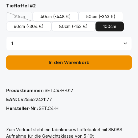
auswählen
Tieflöffel #2
30cm
40cm
(-448 €)
50cm
(-363 €)
(Diese Option ist zurzeit nicht verfügbar.)
60cm
(-304 €)
80cm
(-153 €)
100cm
Produkt Anzahl: Gib den gewünschten Wert ein ode
In den Warenkorb
Produktnummer:
SET.C4-H-017
EAN:
04255622421177
Hersteller-Nr.:
SET.C4-H
Zum Verkauf steht ein fabrikneues Löffelpaket mit SB08S
Aufnahme für die Gewichtsklasse von 5-10t.