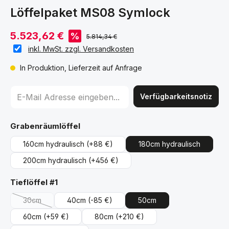
Löffelpaket MS08 Symlock
5.523,62 €
%
5.814,34 €
inkl. MwSt. zzgl. Versandkosten
In Produktion, Lieferzeit auf Anfrage
Verfügbarkeitsnotiz
auswählen
Grabenräumlöffel
160cm hydraulisch
(+88 €)
180cm hydraulisch
200cm hydraulisch
(+456 €)
auswählen
Tieflöffel #1
30cm
40cm
(-85 €)
50cm
(Diese Option ist zurzeit nicht verfügbar.)
60cm
(+59 €)
80cm
(+210 €)