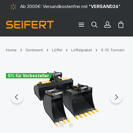
Ab 2000€: Versandkostenfrei mit "
VERSAND26
"
alt springen
Ware
Home
Sortiment
Löffel
Löffelpaket
5-10 Tonnen
Bildergalerie überspringen
5% für Vorbesteller