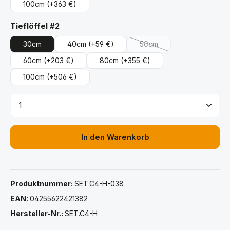
100cm
(+363 €)
auswählen
Tieflöffel #2
30cm
40cm
(+59 €)
50cm
(Diese Option ist zurzeit ni
60cm
(+203 €)
80cm
(+355 €)
100cm
(+506 €)
Produkt Anzahl: Gib den gewünschten Wert ein ode
In den Warenkorb
Produktnummer:
SET.C4-H-038
EAN:
04255622421382
Hersteller-Nr.:
SET.C4-H