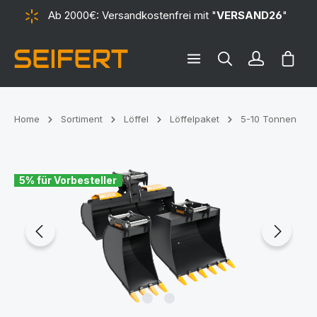
Ab 2000€: Versandkostenfrei mit "
VERSAND26
"
alt springen
Ware
Home
Sortiment
Löffel
Löffelpaket
5-10 Tonnen
Bildergalerie überspringen
5% für Vorbesteller