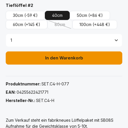
auswählen
Tieflöffel #2
30cm
(-59 €)
40cm
50cm
(+86 €)
60cm
(+145 €)
80cm
100cm
(+448 €)
(Diese Option ist zurzeit nicht verfügbar.
Produkt Anzahl: Gib den gewünschten Wert ein ode
In den Warenkorb
Produktnummer:
SET.C4-H-077
EAN:
04255622421771
Hersteller-Nr.:
SET.C4-H
Zum Verkauf steht ein fabrikneues Löffelpaket mit SB08S
Aufnahme für die Gewichtsklasse von 5-10t.