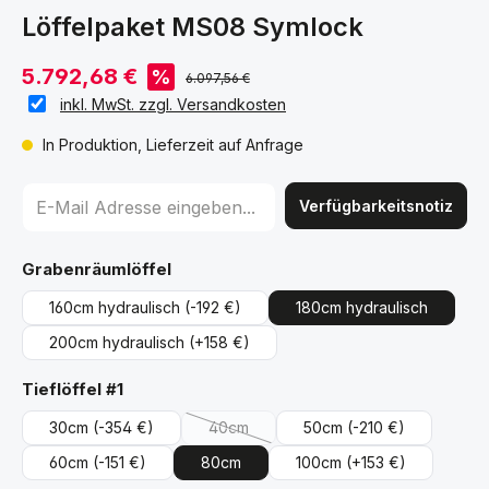
Löffelpaket MS08 Symlock
5.792,68 €
%
6.097,56 €
inkl. MwSt. zzgl. Versandkosten
In Produktion, Lieferzeit auf Anfrage
Verfügbarkeitsnotiz
auswählen
Grabenräumlöffel
160cm hydraulisch
(-192 €)
180cm hydraulisch
200cm hydraulisch
(+158 €)
auswählen
Tieflöffel #1
30cm
(-354 €)
40cm
50cm
(-210 €)
(Diese Option ist zurzeit nicht verfügbar.
60cm
(-151 €)
80cm
100cm
(+153 €)