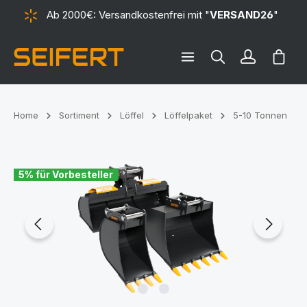
Ab 2000€: Versandkostenfrei mit "
VERSAND26
"
alt springen
Ware
Home
Sortiment
Löffel
Löffelpaket
5-10 Tonnen
Bildergalerie überspringen
5% für Vorbesteller