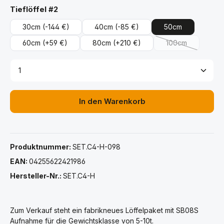
auswählen
Tieflöffel #2
30cm
(-144 €)
40cm
(-85 €)
50cm
60cm
(+59 €)
80cm
(+210 €)
100cm
(Diese Option ist
Produkt Anzahl: Gib den gewünschten Wert ein ode
In den Warenkorb
Produktnummer:
SET.C4-H-098
EAN:
04255622421986
Hersteller-Nr.:
SET.C4-H
Zum Verkauf steht ein fabrikneues Löffelpaket mit SB08S
Aufnahme für die Gewichtsklasse von 5-10t.