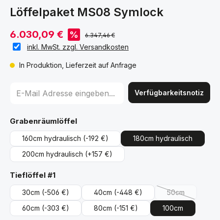
Löffelpaket MS08 Symlock
6.030,09 €
%
6.347,46 €
inkl. MwSt. zzgl. Versandkosten
In Produktion, Lieferzeit auf Anfrage
Verfügbarkeitsnotiz
auswählen
Grabenräumlöffel
160cm hydraulisch
(-192 €)
180cm hydraulisch
200cm hydraulisch
(+157 €)
auswählen
Tieflöffel #1
30cm
(-506 €)
40cm
(-448 €)
50cm
(Diese Option is
60cm
(-303 €)
80cm
(-151 €)
100cm