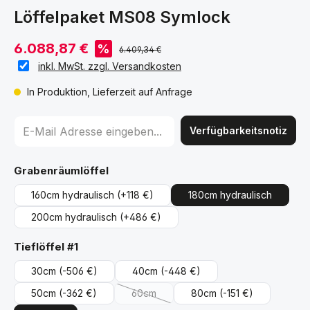
Löffelpaket MS08 Symlock
6.088,87 €
%
6.409,34 €
inkl. MwSt. zzgl. Versandkosten
In Produktion, Lieferzeit auf Anfrage
Verfügbarkeitsnotiz
auswählen
Grabenräumlöffel
160cm hydraulisch
(+118 €)
180cm hydraulisch
200cm hydraulisch
(+486 €)
auswählen
Tieflöffel #1
30cm
(-506 €)
40cm
(-448 €)
50cm
(-362 €)
60cm
80cm
(-151 €)
(Diese Option ist zurzeit nicht verfügbar.