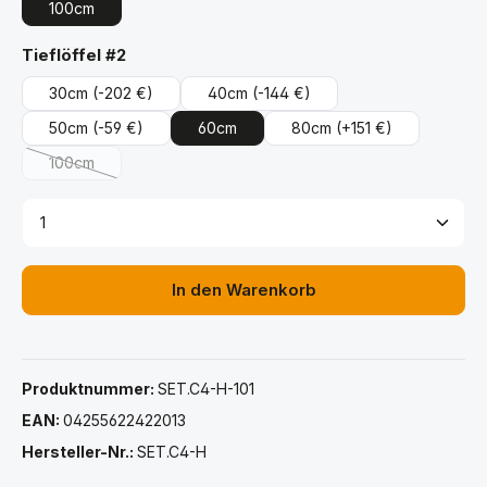
100cm
auswählen
Tieflöffel #2
30cm
(-202 €)
40cm
(-144 €)
50cm
(-59 €)
60cm
80cm
(+151 €)
100cm
(Diese Option ist zurzeit nicht verfügbar.)
Produkt Anzahl: Gib den gewünschten Wert ein ode
In den Warenkorb
Produktnummer:
SET.C4-H-101
EAN:
04255622422013
Hersteller-Nr.:
SET.C4-H