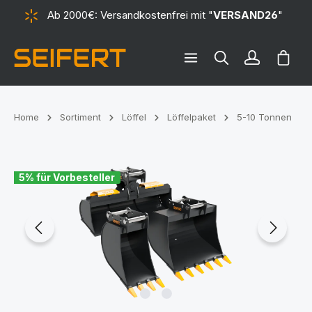
Ab 2000€: Versandkostenfrei mit "
VERSAND26
"
alt springen
Ware
Home
Sortiment
Löffel
Löffelpaket
5-10 Tonnen
Bildergalerie überspringen
5% für Vorbesteller