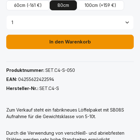
60cm
(-161 €)
80cm
100cm
(+159 €)
Produkt Anzahl: Gib den gewünschten Wert ein ode
In den Warenkorb
Produktnummer:
SET.C4-S-050
EAN:
04255622422594
Hersteller-Nr.:
SET.C4-S
Zum Verkauf steht ein fabrikneues Löffelpaket mit SB08S
Aufnahme für die Gewichtsklasse von 5-10t.
Durch die Verwendung von verschleiß- und abriebfesten
Stählen werden sehr hohe Standzeiten ermöglicht.