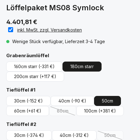
Löffelpaket MS08 Symlock
4.401,81 €
inkl. MwSt. zzgl. Versandkosten
Wenige Stück verfügbar, Lieferzeit 3-4 Tage
auswählen
Grabenräumlöffel
160cm starr
(-331 €)
180cm starr
200cm starr
(+117 €)
auswählen
Tieflöffel #1
30cm
(-152 €)
40cm
(-90 €)
50cm
60cm
(+61 €)
80cm
100cm
(+381 €)
(Diese Option ist zurzeit nicht verfügbar.)
auswählen
Tieflöffel #2
30cm
(-374 €)
40cm
(-312 €)
50cm
(Diese Option ist