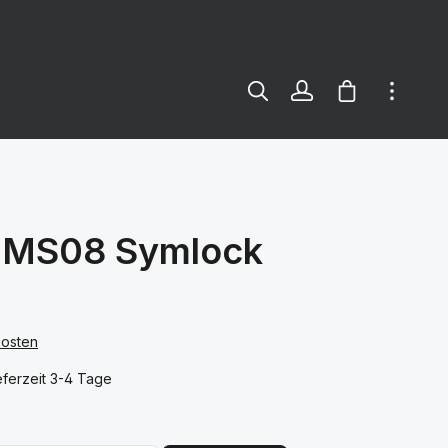
Warenkorb e
t MS08 Symlock
kosten
ferzeit 3-4 Tage
len