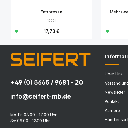
Fettpresse
Mehrzwe
10001
Regulärer Preis:
17,73 €
Details
Informat
Über Uns
+49 (0) 5665 / 9681 - 20
Versand un
Newsletter
info@seifert-mb.de
Kontakt
Karriere
Mo-Fr: 08:00 - 17:00 Uhr
Händler su
Sa: 08:00 - 12:00 Uhr