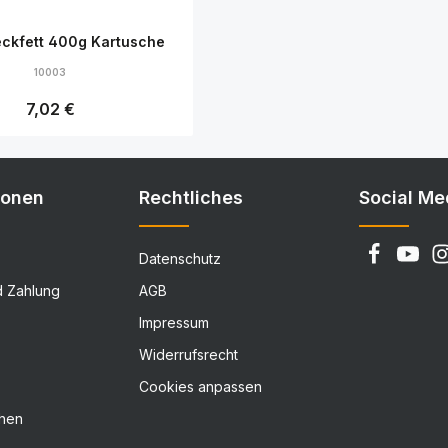
ckfett 400g Kartusche
10003
Regulärer Preis:
7,02 €
Details
ionen
Rechtliches
Social Me
Datenschutz
d Zahlung
AGB
Impressum
Widerrufsrecht
Cookies anpassen
chen