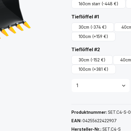
160cm starr
(-448 €)
auswählen
Tieflöffel #1
30cm
(-374 €)
40c
100cm
(+159 €)
auswählen
Tieflöffel #2
30cm
(-152 €)
40cm
100cm
(+381 €)
Produkt Anzahl: G
Produktnummer:
SET.C4-S-0
EAN:
04255622422907
Hersteller-Nr.:
SET.C4-S