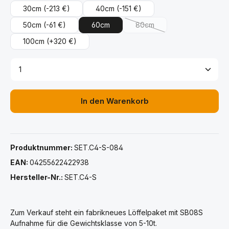
30cm
(-213 €)
40cm
(-151 €)
50cm
(-61 €)
60cm
80cm
(Diese Option ist zurzeit nic
100cm
(+320 €)
Produkt Anzahl: Gib den gewünschten Wert ein ode
In den Warenkorb
Produktnummer:
SET.C4-S-084
EAN:
04255622422938
Hersteller-Nr.:
SET.C4-S
Zum Verkauf steht ein fabrikneues Löffelpaket mit SB08S
Aufnahme für die Gewichtsklasse von 5-10t.