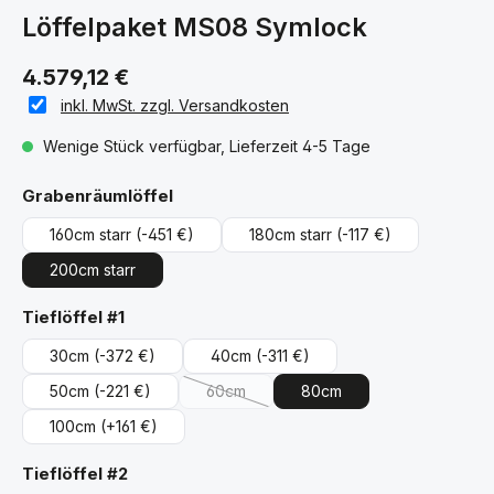
Löffelpaket MS08 Symlock
4.579,12 €
inkl. MwSt. zzgl. Versandkosten
Wenige Stück verfügbar, Lieferzeit 4-5 Tage
auswählen
Grabenräumlöffel
160cm starr
(-451 €)
180cm starr
(-117 €)
200cm starr
auswählen
Tieflöffel #1
30cm
(-372 €)
40cm
(-311 €)
50cm
(-221 €)
60cm
80cm
(Diese Option ist zurzeit nicht verfügbar.)
100cm
(+161 €)
auswählen
Tieflöffel #2