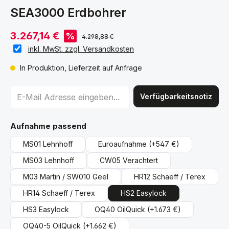
SEA3000 Erdbohrer
3.267,14 €
%
4.298,88 €
inkl. MwSt. zzgl. Versandkosten
In Produktion, Lieferzeit auf Anfrage
Verfügbarkeitsnotiz
auswählen
Aufnahme passend
MS01 Lehnhoff
Euroaufnahme
(+547 €)
MS03 Lehnhoff
CW05 Verachtert
M03 Martin / SW010 Geel
HR12 Schaeff / Terex
HR14 Schaeff / Terex
HS2 Easylock
HS3 Easylock
OQ40 OilQuick
(+1.673 €)
OQ40-5 OilQuick
(+1.662 €)