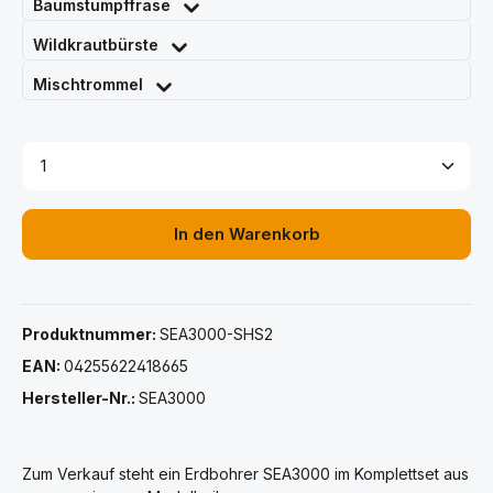
Baumstumpffräse
Wildkrautbürste
Mischtrommel
Produkt Anzahl: Gib den gewünschten Wert ein ode
In den Warenkorb
Produktnummer:
SEA3000-SHS2
EAN:
04255622418665
Hersteller-Nr.:
SEA3000
Zum Verkauf steht ein Erdbohrer SEA3000 im Komplettset aus