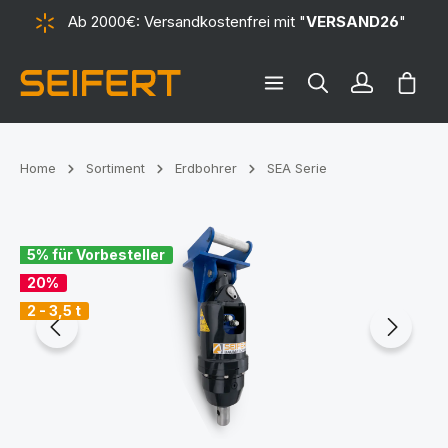
Ab 2000€: Versandkostenfrei mit "
VERSAND26
"
alt springen
Ware
Home
Sortiment
Erdbohrer
SEA Serie
Bildergalerie überspringen
5% für Vorbesteller
20%
2 - 3,5 t