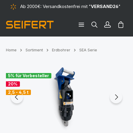
Ab 2000€: Versandkostenfrei mit "
VERSAND26
"
alt springen
Ware
Home
Sortiment
Erdbohrer
SEA Serie
Bildergalerie überspringen
5% für Vorbesteller
20%
2,5 - 4,5 t