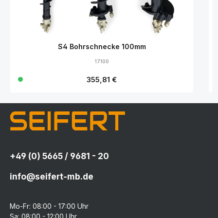
S4 Bohrschnecke 100mm
17100
Regulärer Preis:
355,81 €
+49 (0) 5665 / 9681 - 20
info@seifert-mb.de
Mo-Fr: 08:00 - 17:00 Uhr
Sa: 08:00 - 12:00 Uhr