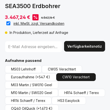
SEA3500 Erdbohrer
3.467,24 €
%
4.562,16 €
inkl. MwSt. zzgl. Versandkosten
In Produktion, Lieferzeit auf Anfrage
Verfügbarkeitsnotiz
auswählen
Aufnahme passend
MS03 Lehnhoff
CW05 Verachtert
Euroaufnahme
(+547 €)
CW10 Verachtert
M03 Martin / SW010 Geel
M10 Martin / SW020 Geel
HR14 Schaeff / Terex
HR16 Schaeff / Terex
HS3 Easylock
OQ40 OilQuick
(+1.673 €)