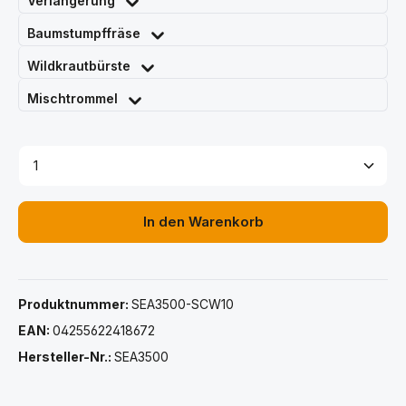
Verlängerung
Baumstumpffräse
Wildkrautbürste
Mischtrommel
Produkt Anzahl: Gib den gewünschten Wert ein ode
In den Warenkorb
Produktnummer:
SEA3500-SCW10
EAN:
04255622418672
Hersteller-Nr.:
SEA3500