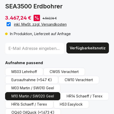
SEA3500 Erdbohrer
3.467,24 €
%
4.562,16 €
inkl. MwSt. zzgl. Versandkosten
In Produktion, Lieferzeit auf Anfrage
Verfügbarkeitsnotiz
auswählen
Aufnahme passend
MS03 Lehnhoff
CW05 Verachtert
Euroaufnahme
(+547 €)
CW10 Verachtert
M03 Martin / SW010 Geel
M10 Martin / SW020 Geel
HR14 Schaeff / Terex
HR16 Schaeff / Terex
HS3 Easylock
OQ40 OilQuick
(+1.673 €)