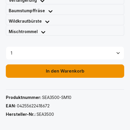
Verlängerung
Baumstumpffräse
Wildkrautbürste
Mischtrommel
Produkt Anzahl: Gib den gewünschten Wert ein ode
In den Warenkorb
Produktnummer:
SEA3500-SM10
EAN:
04255622418672
Hersteller-Nr.:
SEA3500