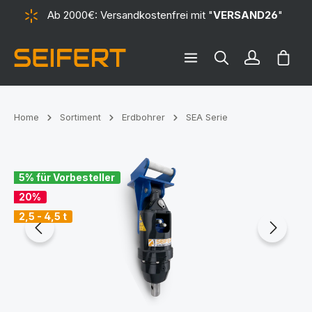
Ab 2000€: Versandkostenfrei mit "
VERSAND26
"
alt springen
Ware
Home
Sortiment
Erdbohrer
SEA Serie
Bildergalerie überspringen
5% für Vorbesteller
20%
2,5 - 4,5 t