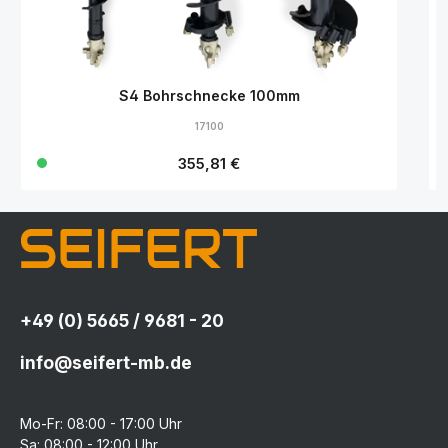
S4 Bohrschnecke 100mm
17100
Regulärer Preis:
355,81 €
+49 (0) 5665 / 9681 - 20
info@seifert-mb.de
Mo-Fr: 08:00 - 17:00 Uhr
Sa: 08:00 - 12:00 Uhr