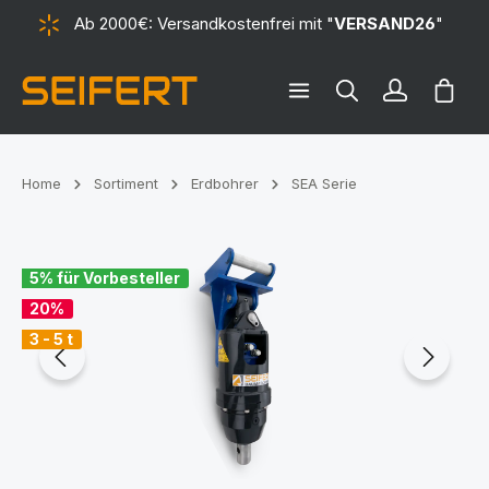
Ab 2000€: Versandkostenfrei mit "
VERSAND26
"
alt springen
Ware
Home
Sortiment
Erdbohrer
SEA Serie
Bildergalerie überspringen
5% für Vorbesteller
20%
3 - 5 t