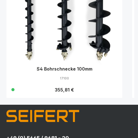
S4 Bohrschnecke 100mm
17100
Regulärer Preis:
355,81 €