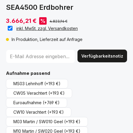
SEA4500 Erdbohrer
3.666,21 €
%
4.823,96 €
inkl. MwSt. zzgl. Versandkosten
In Produktion, Lieferzeit auf Anfrage
Verfügbarkeitsnotiz
auswählen
Aufnahme passend
MS03 Lehnhoff
(+193 €)
CW05 Verachtert
(+193 €)
Euroaufnahme
(+769 €)
CW10 Verachtert
(+193 €)
M03 Martin / SW010 Geel
(+193 €)
M10 Martin / SW020 Geel
(+193 €)