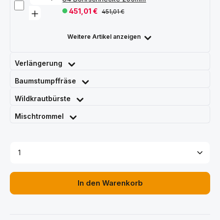
451,01 €
451,01 €
Weitere Artikel anzeigen
Verlängerung
Baumstumpffräse
Wildkrautbürste
Mischtrommel
Produkt Anzahl: Gib den gewünschten Wert ein ode
In den Warenkorb