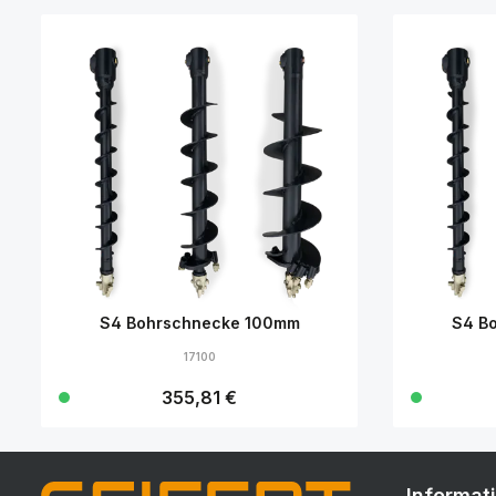
S4 Bohrschnecke 100mm
S4 B
17100
Regulärer Preis:
355,81 €
Details
Informat