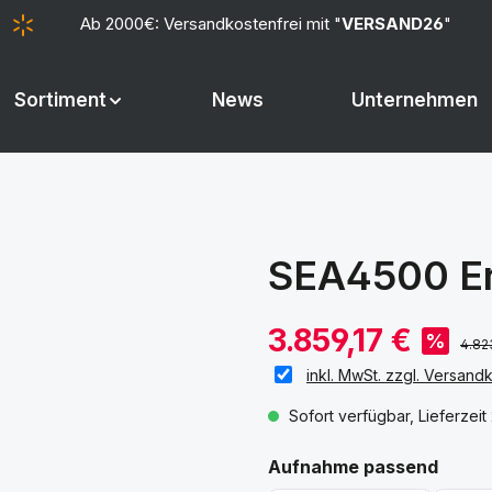
Ab 2000€: Versandkostenfrei mit "
VERSAND26
"
Sortiment
News
Unternehmen
SEA4500 Er
3.859,17 €
%
4.82
inkl. MwSt. zzgl. Versand
Sofort verfügbar, Lieferzeit
ausw
Aufnahme passend