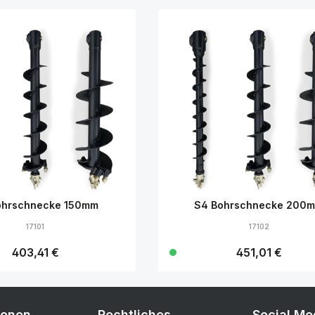
ohrschnecke 150mm
S4 Bohrschnecke 200
17101
17102
Regulärer Preis:
403,41 €
Regulärer Preis:
451,01 €
Details
Details
ionen
Rechtliches
Social Me