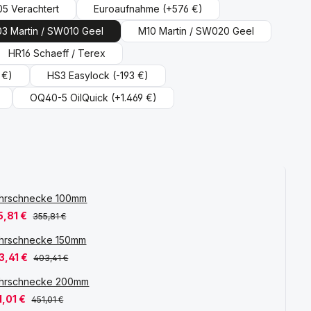
5 Verachtert
Euroaufnahme
(+576 €)
3 Martin / SW010 Geel
M10 Martin / SW020 Geel
HR16 Schaeff / Terex
 €)
HS3 Easylock
(-193 €)
OQ40-5 OilQuick
(+1.469 €)
hrschnecke 100mm
5,81 €
355,81 €
hrschnecke 150mm
3,41 €
403,41 €
hrschnecke 200mm
1,01 €
451,01 €