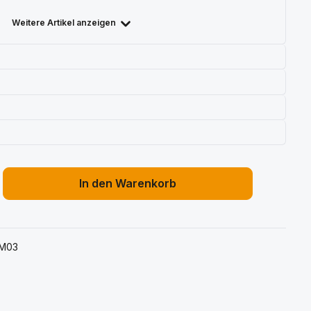
Weitere Artikel anzeigen
ib den gewünschten Wert ein oder benu
In den Warenkorb
M03