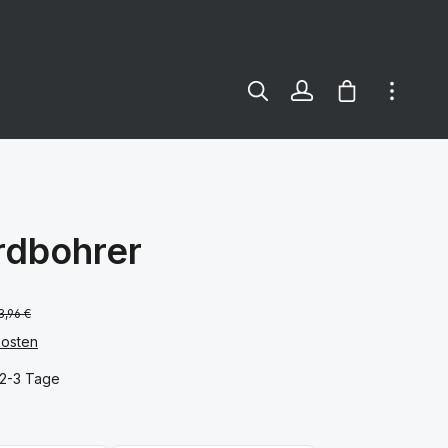
Warenkorb e
dbohrer
3,96 €
kosten
 2-3 Tage
ählen